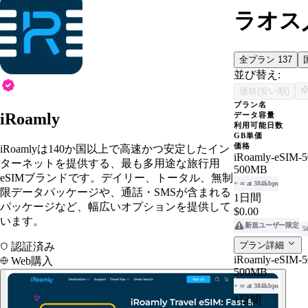
ラオス人
全プラン
137
並び替え:
価格(安い順)
プラン名
iRoamly
データ容量
利用可能日数
GB単価
価格
iRoamlyは140か国以上で高速かつ安定したイン
iRoamly-eSIM-5
ターネットを提供する、最も多用途な旅行用
500MB
eSIMブランドです。デイリー、トータル、無制
+ ∞ at 384kbps
限データパッケージや、通話・SMSが含まれる
1日間
パッケージなど、幅広いオプションを提供して
$0.00
います。
新規ユーザー限定
5
プラン詳細
認証済み
iRoamly-eSIM-5
Web購入
500MB
+ ∞ at 384kbps
1日間