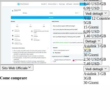
1,40 USD
/GB
6,99 USD
Vedi dettagli
Asia 12 Countri
5GB
15 Giorni
6,99 USD
1,40 USD
/GB
Dettagli
Asialink 3 GB
3GB
30 Giorni
2,50 USD
/GB
7,49 USD
Sito Web Ufficiale
Vedi dettagli
Asialink 3 GB
Come comprare
3GB
30 Giorni
7,49 USD
2,50 USD
/GB
Dettagli
Global Special 
1GB