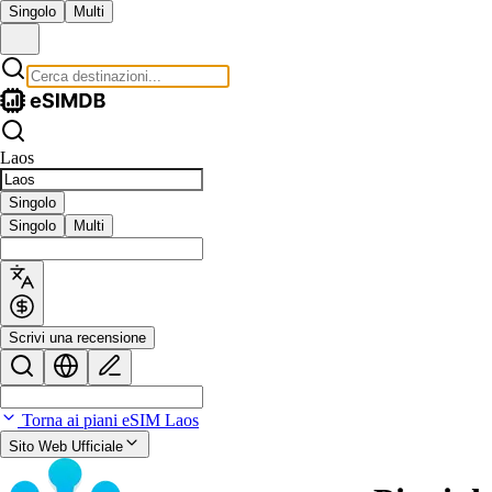
Singolo
Multi
Laos
Singolo
Singolo
Multi
Scrivi una recensione
Torna ai piani eSIM Laos
Sito Web Ufficiale