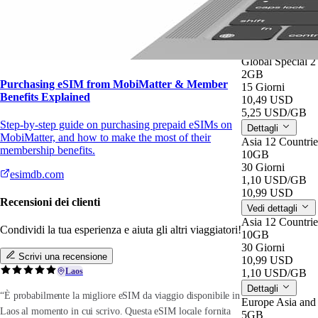
15 Giorni
5,25 USD
/GB
10,49 USD
Vedi dettagli
Global Special 
2GB
Purchasing eSIM from MobiMatter & Member
15 Giorni
Benefits Explained
10,49 USD
5,25 USD
/GB
Step-by-step guide on purchasing prepaid eSIMs on
Dettagli
MobiMatter, and how to make the most of their
Asia 12 Countri
membership benefits.
10GB
30 Giorni
esimdb.com
1,10 USD
/GB
10,99 USD
Recensioni dei clienti
Vedi dettagli
Asia 12 Countri
Condividi la tua esperienza e aiuta gli altri viaggiatori!
10GB
30 Giorni
Scrivi una recensione
10,99 USD
Laos
1,10 USD
/GB
Dettagli
“È probabilmente la migliore eSIM da viaggio disponibile in
Europe Asia an
Laos al momento in cui scrivo. Questa eSIM locale fornita
5GB