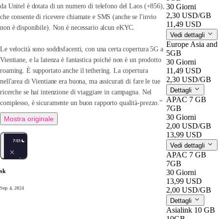
30 Giorni
da Unitel è dotata di un numero di telefono del Laos (+856),
2,30 USD
/GB
che consente di ricevere chiamate e SMS (anche se l'invio
11,49 USD
non è disponibile). Non è necessario alcun eKYC.
Vedi dettagli
Europe Asia an
Le velocità sono soddisfacenti, con una certa copertura 5G a
5GB
Vientiane, e la latenza è fantastica poiché non è un prodotto
30 Giorni
11,49 USD
roaming. È supportato anche il tethering. La copertura
2,30 USD
/GB
nell'area di Vientiane era buona, ma assicurati di fare le tue
Dettagli
ricerche se hai intenzione di viaggiare in campagna. Nel
APAC 7 GB
complesso, è sicuramente un buon rapporto qualità-prezzo.”
7GB
30 Giorni
Mostra originale
2,00 USD
/GB
13,99 USD
Vedi dettagli
APAC 7 GB
7GB
sk
30 Giorni
13,99 USD
Sep 4, 2024
2,00 USD
/GB
Dettagli
Asialink 10 GB
10GB