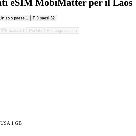
ati eSIM MobiMatter per il Laos
Un solo paese
1
Più paesi
32
Prezzo/GB
Più GB
Più lunga validità
O
d USA 1 GB