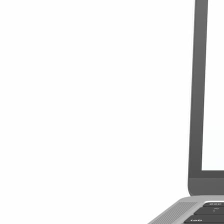
30 Giorni
8,99 USD
/GB
8,99 USD
Vedi dettagli
Best World 1 G
1GB
30 Giorni
8,99 USD
8,99 USD
/GB
Dettagli
Asialink 5 GB
5GB
30 Giorni
2,00 USD
/GB
9,99 USD
Vedi dettagli
Asialink 5 GB
5GB
30 Giorni
9,99 USD
2,00 USD
/GB
Dettagli
Global Special 
2GB