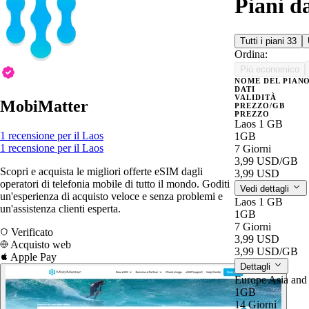
Piani d
Tutti i piani
33
Ordina:
Più economico
NOME DEL PIAN
DATI
VALIDITÀ
MobiMatter
PREZZO/GB
PREZZO
Laos 1 GB
1 recensione per il Laos
1GB
1 recensione per il Laos
7 Giorni
3,99 USD
/GB
Scopri e acquista le migliori offerte eSIM dagli
3,99 USD
operatori di telefonia mobile di tutto il mondo. Goditi
Vedi dettagli
un'esperienza di acquisto veloce e senza problemi e
Laos 1 GB
un'assistenza clienti esperta.
1GB
7 Giorni
Verificato
3,99 USD
Acquisto web
3,99 USD
/GB
Apple Pay
Dettagli
Europe Asia an
1GB
14 Giorni