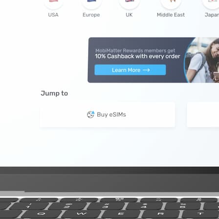
B
2 GB