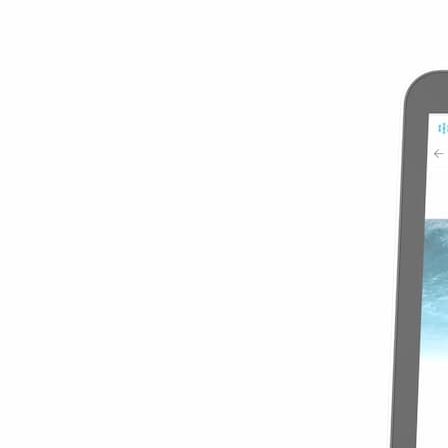
7 Giorni
7,49 USD
/GB
7,49 USD
Vedi dettagli
Global Special 
1GB
7 Giorni
7,49 USD
7,49 USD
/GB
Dettagli
Europe Asia an
3GB
30 Giorni
2,83 USD
/GB
8,49 USD
Vedi dettagli
Europe Asia an
3GB
30 Giorni
8,49 USD
2,83 USD
/GB
Dettagli
Best World 1 G
1GB