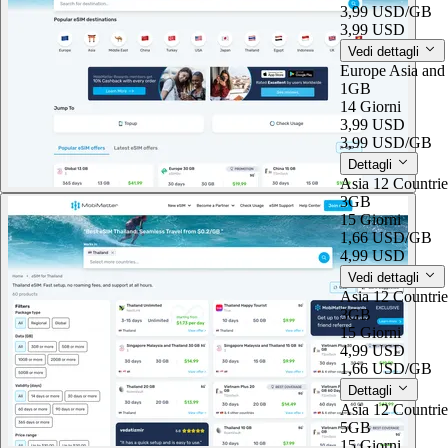
3,99 USD
/GB
3,99 USD
Vedi dettagli
Europe Asia an
1GB
14 Giorni
3,99 USD
3,99 USD
/GB
Dettagli
Asia 12 Countri
3GB
15 Giorni
1,66 USD
/GB
4,99 USD
Vedi dettagli
Asia 12 Countri
3GB
15 Giorni
4,99 USD
1,66 USD
/GB
Dettagli
Asia 12 Countri
5GB
15 Giorni