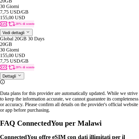
20GB
30 Giorni
7,75 USD
/GB
155,00 USD
20% di sconto
Vedi dettagli
Global 20GB 30 Days
20GB
30 Giorni
155,00 USD
7,75 USD
/GB
20% di sconto
Dettagli
Data plans for this provider are automatically updated. While we strive
to keep the information accurate, we cannot guarantee its completeness
or accuracy. Please confirm all details on the provider's official website
or app before purchasing.
FAQ ConnectedYou per Malawi
ConnectedYou offre eSIM con dati illimitati per il