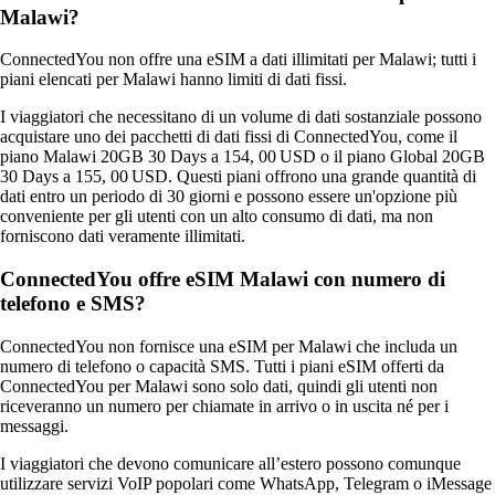
Malawi?
ConnectedYou non offre una eSIM a dati illimitati per Malawi; tutti i
piani elencati per Malawi hanno limiti di dati fissi.
I viaggiatori che necessitano di un volume di dati sostanziale possono
acquistare uno dei pacchetti di dati fissi di ConnectedYou, come il
piano Malawi 20GB 30 Days a 154, 00 USD o il piano Global 20GB
30 Days a 155, 00 USD. Questi piani offrono una grande quantità di
dati entro un periodo di 30 giorni e possono essere un'opzione più
conveniente per gli utenti con un alto consumo di dati, ma non
forniscono dati veramente illimitati.
ConnectedYou offre eSIM Malawi con numero di
telefono e SMS?
ConnectedYou non fornisce una eSIM per Malawi che includa un
numero di telefono o capacità SMS. Tutti i piani eSIM offerti da
ConnectedYou per Malawi sono solo dati, quindi gli utenti non
riceveranno un numero per chiamate in arrivo o in uscita né per i
messaggi.
I viaggiatori che devono comunicare all’estero possono comunque
utilizzare servizi VoIP popolari come WhatsApp, Telegram o iMessage