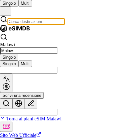
Singolo
Multi
Malawi
Singolo
Singolo
Multi
Scrivi una recensione
Torna ai piani eSIM Malawi
Sito Web Ufficiale