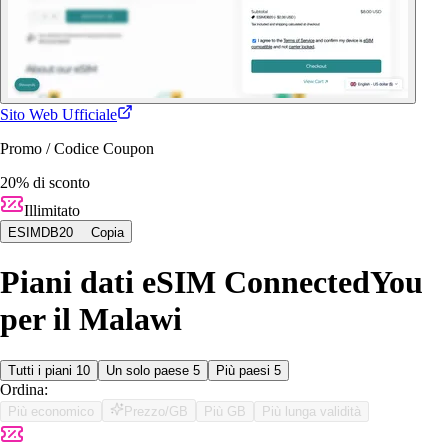
Sito Web Ufficiale
Promo / Codice Coupon
20% di sconto
Illimitato
ESIMDB20
Copia
Piani dati eSIM ConnectedYou
per il Malawi
Tutti i piani
10
Un solo paese
5
Più paesi
5
Ordina:
Più economico
Prezzo/GB
Più GB
Più lunga validità