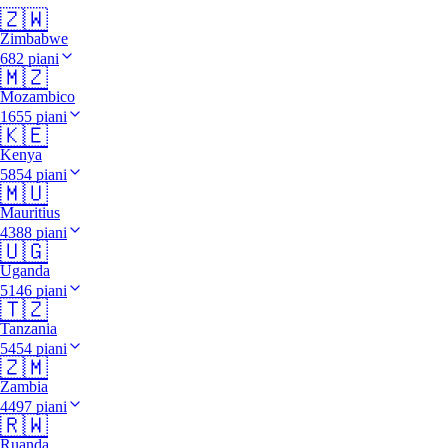
🇿🇼
Zimbabwe
682 piani
🇲🇿
Mozambico
1655 piani
🇰🇪
Kenya
5854 piani
🇲🇺
Mauritius
4388 piani
🇺🇬
Uganda
5146 piani
🇹🇿
Tanzania
5454 piani
🇿🇲
Zambia
4497 piani
🇷🇼
Ruanda