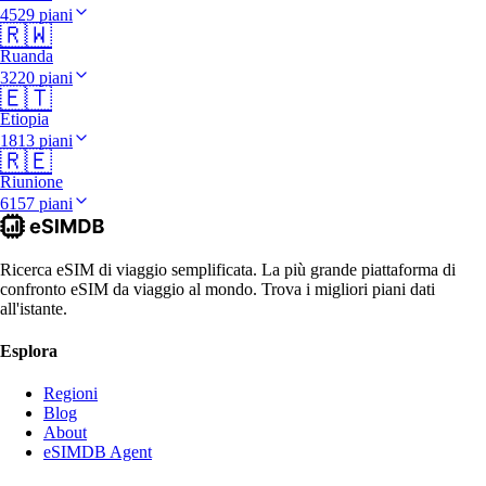
4529 piani
🇷🇼
Ruanda
3220 piani
🇪🇹
Etiopia
1813 piani
🇷🇪
Riunione
6157 piani
Ricerca eSIM di viaggio semplificata. La più grande piattaforma di
confronto eSIM da viaggio al mondo. Trova i migliori piani dati
all'istante.
Esplora
Regioni
Blog
About
eSIMDB Agent