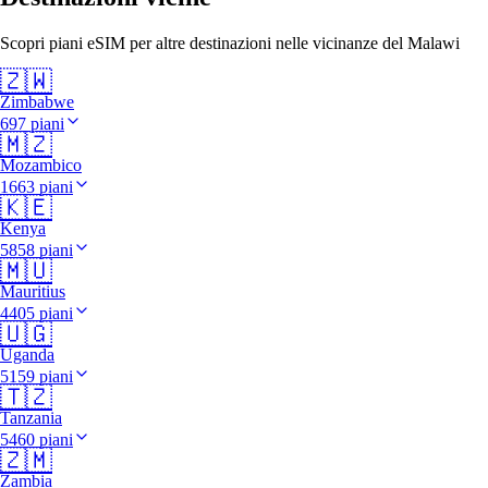
Scopri piani eSIM per altre destinazioni nelle vicinanze del Malawi
🇿🇼
Zimbabwe
697 piani
🇲🇿
Mozambico
1663 piani
🇰🇪
Kenya
5858 piani
🇲🇺
Mauritius
4405 piani
🇺🇬
Uganda
5159 piani
🇹🇿
Tanzania
5460 piani
🇿🇲
Zambia