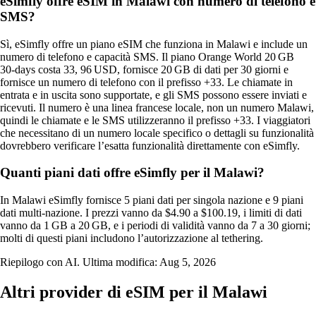
eSimfly offre eSIM in Malawi con numero di telefono e
SMS?
Sì, eSimfly offre un piano eSIM che funziona in Malawi e include un
numero di telefono e capacità SMS. Il piano Orange World 20 GB
30‑days costa 33, 96 USD, fornisce 20 GB di dati per 30 giorni e
fornisce un numero di telefono con il prefisso +33. Le chiamate in
entrata e in uscita sono supportate, e gli SMS possono essere inviati e
ricevuti. Il numero è una linea francese locale, non un numero Malawi,
quindi le chiamate e le SMS utilizzeranno il prefisso +33. I viaggiatori
che necessitano di un numero locale specifico o dettagli su funzionalità
dovrebbero verificare l’esatta funzionalità direttamente con eSimfly.
Quanti piani dati offre eSimfly per il Malawi?
In Malawi eSimfly fornisce 5 piani dati per singola nazione e 9 piani
dati multi‑nazione. I prezzi vanno da $4.90 a $100.19, i limiti di dati
vanno da 1 GB a 20 GB, e i periodi di validità vanno da 7 a 30 giorni;
molti di questi piani includono l’autorizzazione al tethering.
Riepilogo con AI. Ultima modifica:
Aug 5, 2026
Altri provider di eSIM per il Malawi