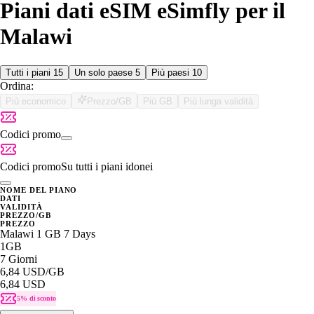
Piani dati eSIM eSimfly per il
Malawi
Tutti i piani
15
Un solo paese
5
Più paesi
10
Ordina:
Più economico
Prezzo/GB
Più GB
Più lunga validità
Codici promo
Codici promo
Su tutti i piani idonei
NOME DEL PIANO
DATI
VALIDITÀ
PREZZO/GB
PREZZO
Malawi 1 GB 7 Days
1GB
7 Giorni
6,84 USD
/GB
6,84 USD
5% di sconto