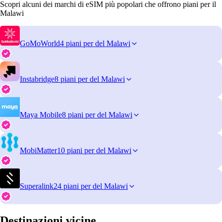
Scopri alcuni dei marchi di eSIM più popolari che offrono piani per il
Malawi
GoMoWorld
4 piani per del Malawi
Instabridge
8 piani per del Malawi
Maya Mobile
8 piani per del Malawi
MobiMatter
10 piani per del Malawi
Superalink
24 piani per del Malawi
Destinazioni vicine