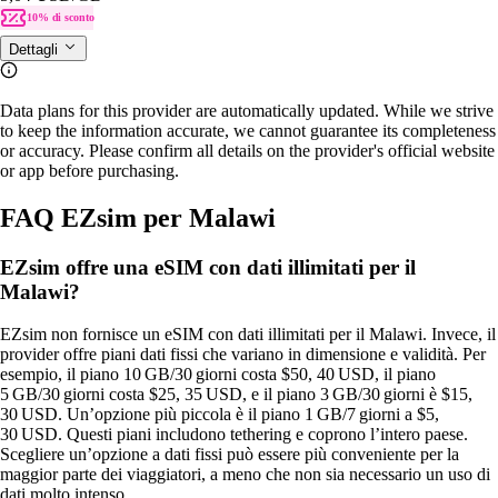
10% di sconto
Dettagli
Data plans for this provider are automatically updated. While we strive
to keep the information accurate, we cannot guarantee its completeness
or accuracy. Please confirm all details on the provider's official website
or app before purchasing.
FAQ EZsim per Malawi
EZsim offre una eSIM con dati illimitati per il
Malawi?
EZsim non fornisce un eSIM con dati illimitati per il Malawi. Invece, il
provider offre piani dati fissi che variano in dimensione e validità. Per
esempio, il piano 10 GB/30 giorni costa $50, 40 USD, il piano
5 GB/30 giorni costa $25, 35 USD, e il piano 3 GB/30 giorni è $15,
30 USD. Un’opzione più piccola è il piano 1 GB/7 giorni a $5,
30 USD. Questi piani includono tethering e coprono l’intero paese.
Scegliere un’opzione a dati fissi può essere più conveniente per la
maggior parte dei viaggiatori, a meno che non sia necessario un uso di
dati molto intenso.