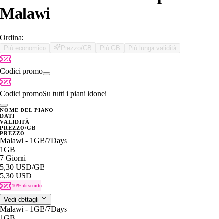
Malawi
Ordina:
Più economico
Prezzo/GB
Più GB
Più lunga validità
Codici promo
Codici promo
Su tutti i piani idonei
NOME DEL PIANO
DATI
VALIDITÀ
PREZZO/GB
PREZZO
Malawi - 1GB/7Days
1GB
7 Giorni
5,30 USD
/GB
5,30 USD
10% di sconto
Vedi dettagli
Malawi - 1GB/7Days
1GB