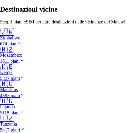
Destinazioni vicine
Scopri piani eSIM per altre destinazioni nelle vicinanze del Malawi
🇿🇼
Zimbabwe
674 piani
🇲🇿
Mozambico
1611 piani
🇰🇪
Kenya
5827 piani
🇲🇺
Mauritius
4383 piani
🇺🇬
Uganda
5118 piani
🇹🇿
Tanzania
5417 piani