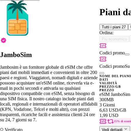
Piani d
Tutti i piani
27
Ordina:
Più economico
Codici promo
JamboSim
Codici promo
Su 
Jambosim è un fornitore globale di eSIM che offre
piani dati mobili immediati e convenienti in oltre 200
NOME DEL PIAN
paesi e regioni. Viaggiatori, nomadi digitali e aziende
DATI
possono acquistare un'eSIM online, riceverla via e-
VALIDITÀ
PREZZO/GB
mail in pochi secondi e attivarla su qualsiasi
PREZZO
dispositivo compatibile con eSIM, senza bisogno di
eSIM JamboSim 
una SIM fisica. Il nostro catalogo include piani dati
300MB
locali, regionali e internazionali di operatori affidabili
3 Giorni
(KPN, Vodafone, Telcel e molti altri), con prezzi
6,63 USD
/GB
trasparenti, ricariche facili e assistenza clienti 24 ore
1,99 USD
su 24, 7 giorni su 7.
15% di scont
Verificato
Vedi dettagli