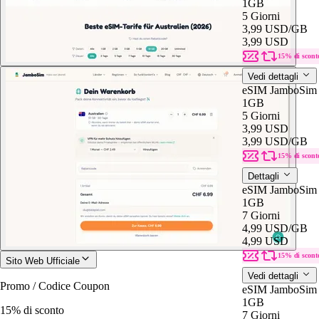
1GB
5 Giorni
3,99 USD
/GB
3,99 USD
15% di scont
Vedi dettagli
eSIM JamboSim 
1GB
5 Giorni
3,99 USD
3,99 USD
/GB
15% di scont
Dettagli
eSIM JamboSim 
1GB
7 Giorni
4,99 USD
/GB
4,99 USD
15% di scont
Sito Web Ufficiale
Vedi dettagli
Promo / Codice Coupon
eSIM JamboSim 
1GB
15% di sconto
7 Giorni