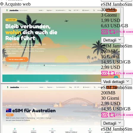
Acquisto web
eSIM JamboSim 
300MB
3 Giorni
1,99 USD
6,63 USD
/GB
15% di scont
Dettagli
eSIM JamboSim 
200MB
30 Giorni
14,95 USD
/GB
2,99 USD
15% di scont
Vedi dettagli
eSIM JamboSim 
200MB
30 Giorni
2,99 USD
14,95 USD
/GB
15% di scont
Dettagli
eSIM JamboSim 