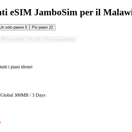
ati eSIM JamboSim per il Malaw
Un solo paese
5
Più paesi
22
Prezzo/GB
Più GB
Più lunga validità
tutti i piani idonei
O
Global 300MB / 3 Days
o