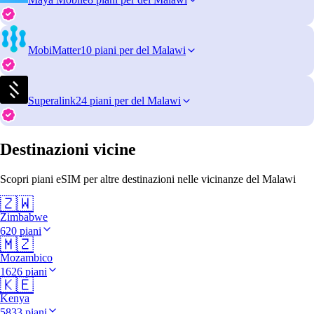
MobiMatter
10 piani per del Malawi
Superalink
24 piani per del Malawi
Destinazioni vicine
Scopri piani eSIM per altre destinazioni nelle vicinanze del Malawi
🇿🇼
Zimbabwe
620 piani
🇲🇿
Mozambico
1626 piani
🇰🇪
Kenya
5833 piani