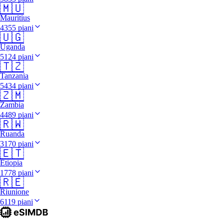
🇲🇺
Mauritius
4355 piani
🇺🇬
Uganda
5124 piani
🇹🇿
Tanzania
5434 piani
🇿🇲
Zambia
4489 piani
🇷🇼
Ruanda
3170 piani
🇪🇹
Etiopia
1778 piani
🇷🇪
Riunione
6119 piani