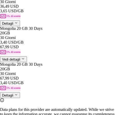
30 Giorni
36,49 USD
3,65 USD
/GB
5% di sconto
Dettagli
Mongolia 20 GB 30 Days
20GB
30 Giorni
3,40 USD
/GB
67,99 USD
5% di sconto
Vedi dettagli
Mongolia 20 GB 30 Days
20GB
30 Giorni
67,99 USD
3,40 USD
/GB
5% di sconto
Dettagli
Data plans for this provider are automatically updated. While we strive
to keep the information accurate, we cannot guarantee its completeness