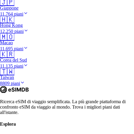
🇯🇵
Giappone
11.764 piani
🇭🇰
Hong Kong
12.250 piani
🇲🇴
Macao
11.695 piani
🇰🇷
Corea del Sud
11.135 piani
🇹🇼
Taiwan
8809 piani
Ricerca eSIM di viaggio semplificata. La più grande piattaforma di
confronto eSIM da viaggio al mondo. Trova i migliori piani dati
all'istante.
Esplora