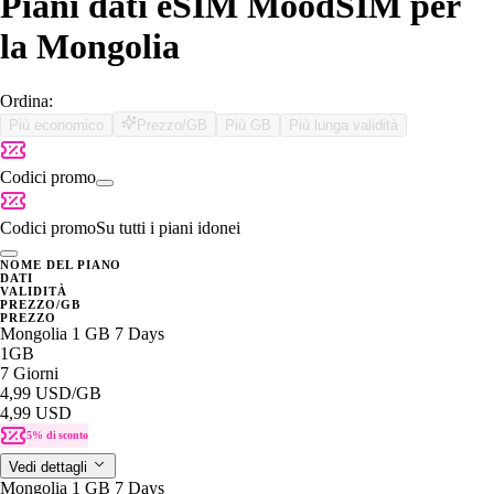
Piani dati eSIM MoodSIM per
la Mongolia
Ordina:
Più economico
Prezzo/GB
Più GB
Più lunga validità
Codici promo
Codici promo
Su tutti i piani idonei
NOME DEL PIANO
DATI
VALIDITÀ
PREZZO/GB
PREZZO
Mongolia 1 GB 7 Days
1GB
7 Giorni
4,99 USD
/GB
4,99 USD
5% di sconto
Vedi dettagli
Mongolia 1 GB 7 Days