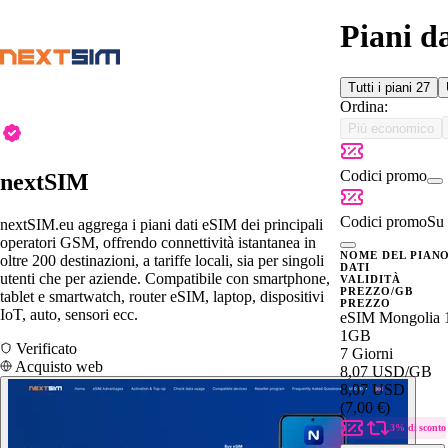
Piani d
Tutti i piani
27
Ordina:
Più economico
Codici promo
nextSIM
Codici promo
Su 
nextSIM.eu aggrega i piani dati eSIM dei principali
operatori GSM, offrendo connettività istantanea in
NOME DEL PIAN
oltre 200 destinazioni, a tariffe locali, sia per singoli
DATI
utenti che per aziende. Compatibile con smartphone,
VALIDITÀ
PREZZO/GB
tablet e smartwatch, router eSIM, laptop, dispositivi
PREZZO
IoT, auto, sensori ecc.
eSIM Mongolia
1GB
Verificato
7 Giorni
Acquisto web
8,07 USD
/GB
8,07 USD
(7,00 €)
3% di sconto