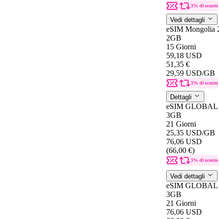
3% di sconto
Vedi dettagli
eSIM Mongolia 
2GB
15 Giorni
59,18 USD
51,35 €
29,59 USD
/GB
3% di sconto
Dettagli
eSIM GLOBAL 
3GB
21 Giorni
25,35 USD
/GB
76,06 USD
(66,00 €)
3% di sconto
Vedi dettagli
eSIM GLOBAL 
3GB
21 Giorni
76,06 USD