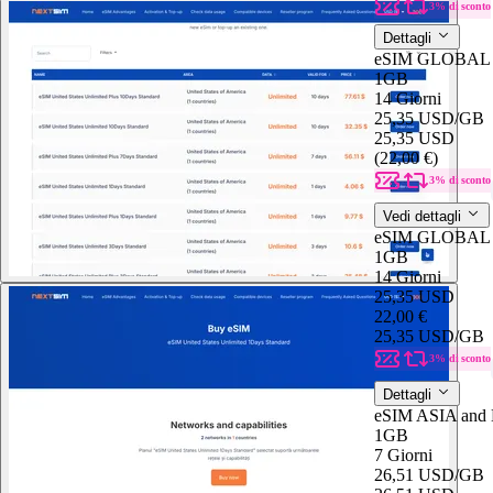
3% di sconto
Dettagli
eSIM GLOBAL 
1GB
14 Giorni
25,35 USD
/GB
25,35 USD
(22,00 €)
3% di sconto
Vedi dettagli
eSIM GLOBAL 
1GB
14 Giorni
25,35 USD
22,00 €
25,35 USD
/GB
3% di sconto
Dettagli
eSIM ASIA and 
1GB
7 Giorni
26,51 USD
/GB