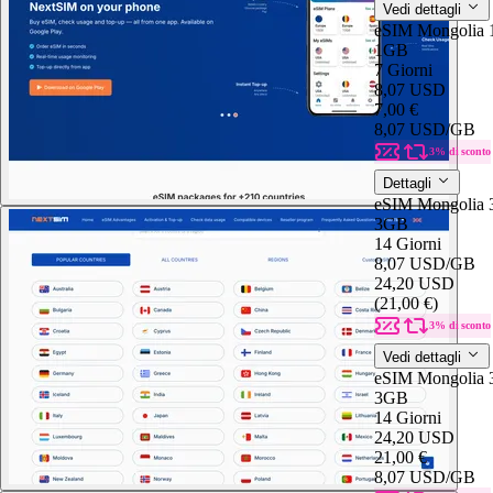
Vedi dettagli
eSIM Mongolia
1GB
7 Giorni
8,07 USD
7,00 €
8,07 USD
/GB
3% di sconto
Dettagli
eSIM Mongolia
3GB
14 Giorni
8,07 USD
/GB
24,20 USD
(21,00 €)
3% di sconto
Vedi dettagli
eSIM Mongolia
3GB
14 Giorni
24,20 USD
21,00 €
8,07 USD
/GB