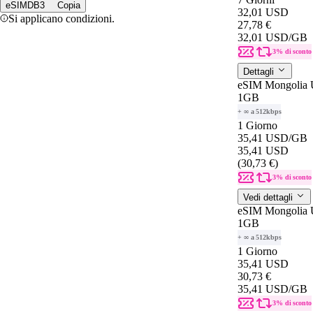
eSIMDB3
Copia
32,01 USD
Si applicano condizioni.
27,78 €
32,01 USD
/GB
3% di sconto
Dettagli
eSIM Mongolia U
1GB
+ ∞ a 512kbps
1 Giorno
35,41 USD
/GB
35,41 USD
(30,73 €)
3% di sconto
Vedi dettagli
eSIM Mongolia U
1GB
+ ∞ a 512kbps
1 Giorno
35,41 USD
30,73 €
35,41 USD
/GB
3% di sconto