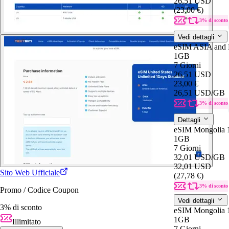
26,51 USD
(23,00 €)
3% di sconto
Vedi dettagli
eSIM ASIA and 
1GB
7 Giorni
26,51 USD
23,00 €
26,51 USD
/GB
3% di sconto
Dettagli
eSIM Mongolia 
1GB
7 Giorni
32,01 USD
/GB
32,01 USD
Sito Web Ufficiale
(27,78 €)
3% di sconto
Promo / Codice Coupon
Vedi dettagli
3% di sconto
eSIM Mongolia 
1GB
Illimitato
7 Giorni