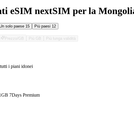
ati eSIM nextSIM per la Mongoli
Un solo paese
15
Più paesi
12
Prezzo/GB
Più GB
Più lunga validità
tutti i piani idonei
O
 1GB 7Days Premium