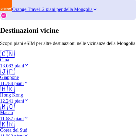
Orange Travel
12 piani per della Mongolia
Destinazioni vicine
Scopri piani eSIM per altre destinazioni nelle vicinanze della Mongolia
🇨🇳
Cina
13.083 piani
🇯🇵
Giappone
11.784 piani
🇭🇰
Hong Kong
12.241 piani
🇲🇴
Macao
11.687 piani
🇰🇷
Corea del Sud