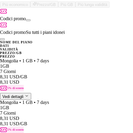
Più economico
Prezzo/GB
Più GB
Più lunga validità
Codici promo
Codici promo
Su tutti i piani idonei
NOME DEL PIANO
DATI
VALIDITÀ
PREZZO/GB
PREZZO
Mongolia • 1 GB • 7 days
1GB
7 Giorni
8,31 USD
/GB
8,31 USD
5% di sconto
Vedi dettagli
Mongolia • 1 GB • 7 days
1GB
7 Giorni
8,31 USD
8,31 USD
/GB
5% di sconto