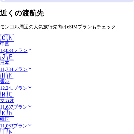
近くの渡航先
モンゴル周辺の人気旅行先向けeSIMプランもチェック
🇨🇳
中国
13,083プラン
🇯🇵
日本
11,784プラン
🇭🇰
香港
12,241プラン
🇲🇴
マカオ
11,687プラン
🇰🇷
韓国
11,063プラン
🇹🇼