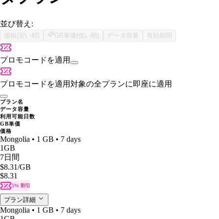
並び替え:
価格(安い順)
GB単価(低い順)
データ容量
有効期間
プロモコードを適用
プロモコードを適用
対象の全プランに即座に適用
プラン名
データ容量
利用可能日数
GB単価
価格
Mongolia • 1 GB • 7 days
1GB
7日間
$8.31
/GB
$8.31
5% 割引
プラン詳細
Mongolia • 1 GB • 7 days
1GB