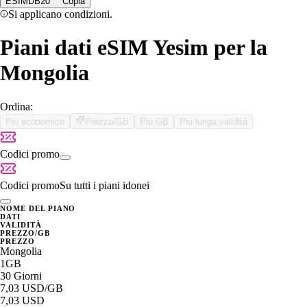
ESIMDB20
Copia
Si applicano condizioni.
Piani dati eSIM Yesim per la
Mongolia
Ordina:
Più economico
Prezzo/GB
Più GB
Più lunga validità
Codici promo
Codici promo
Su tutti i piani idonei
NOME DEL PIANO
DATI
VALIDITÀ
PREZZO/GB
PREZZO
Mongolia
1GB
30 Giorni
7,03 USD
/GB
7,03 USD