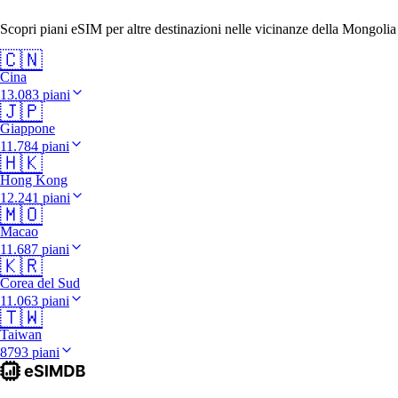
Scopri piani eSIM per altre destinazioni nelle vicinanze della Mongolia
🇨🇳
Cina
13.083 piani
🇯🇵
Giappone
11.784 piani
🇭🇰
Hong Kong
12.241 piani
🇲🇴
Macao
11.687 piani
🇰🇷
Corea del Sud
11.063 piani
🇹🇼
Taiwan
8793 piani