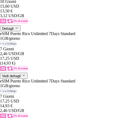
10 Giorni
15,60 USD
13,50 €
3,12 USD
/GB
3% di sconto
Dettagli
eSIM Puerto Rico Unlimited 7Days Standard
1GB
/giorno
+ ∞ a 512kbps
7 Giorni
2,46 USD
/GB
17,25 USD
(14,93 €)
3% di sconto
Vedi dettagli
eSIM Puerto Rico Unlimited 7Days Standard
1GB
/giorno
+ ∞ a 512kbps
7 Giorni
17,25 USD
14,93 €
2,46 USD
/GB
3% di sconto