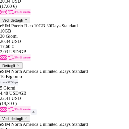
20,34 USD
(17,60 €)
3% di sconto
Vedi dettagli
eSIM Puerto Rico 10GB 30Days Standard
10GB
30 Giorni
20,34 USD
17,60 €
2,03 USD
/GB
3% di sconto
Dettagli
eSIM North America Unlimited 5Days Standard
1GB
/giorno
+ ∞ a 512kbps
5 Giorni
4,48 USD
/GB
22,41 USD
(19,39 €)
3% di sconto
5G
Vedi dettagli
eSIM North America Unlimited 5Days Standard