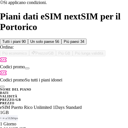
Si applicano condizioni.
Piani dati eSIM nextSIM per il
Portorico
Tutti i piani
90
Un solo paese
56
Più paesi
34
Ordina:
Più economico
Prezzo/GB
Più GB
Più lunga validità
Codici promo
Codici promo
Su tutti i piani idonei
NOME DEL PIANO
DATI
VALIDITÀ
PREZZO/GB
PREZZO
eSIM Puerto Rico Unlimited 1Days Standard
1GB
+ ∞ a 512kbps
1 Giorno