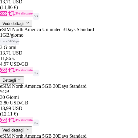
13,71 USD
(11,86 €)
3% di sconto
5G
Vedi dettagli
eSIM North America Unlimited 3Days Standard
1GB
/giorno
+ ∞ a 512kbps
3 Giorni
13,71 USD
11,86 €
4,57 USD
/GB
3% di sconto
5G
Dettagli
eSIM North America 5GB 30Days Standard
5GB
30 Giorni
2,80 USD
/GB
13,99 USD
(12,11 €)
3% di sconto
5G
Vedi dettagli
eSIM North America 5GB 30Days Standard