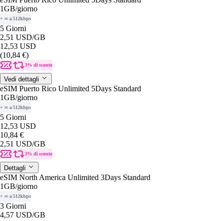
1GB
/giorno
+ ∞ a 512kbps
5 Giorni
2,51 USD
/GB
12,53 USD
(10,84 €)
3% di sconto
Vedi dettagli
eSIM Puerto Rico Unlimited 5Days Standard
1GB
/giorno
+ ∞ a 512kbps
5 Giorni
12,53 USD
10,84 €
2,51 USD
/GB
3% di sconto
Dettagli
eSIM North America Unlimited 3Days Standard
1GB
/giorno
+ ∞ a 512kbps
3 Giorni
4,57 USD
/GB