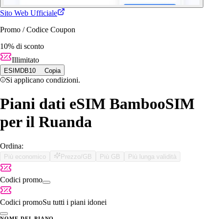
Sito Web Ufficiale
Promo / Codice Coupon
10% di sconto
Illimitato
ESIMDB10
Copia
Si applicano condizioni.
Piani dati eSIM BambooSIM
per il Ruanda
Ordina:
Più economico
Prezzo/GB
Più GB
Più lunga validità
Codici promo
Codici promo
Su tutti i piani idonei
NOME DEL PIANO