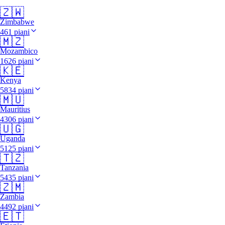
🇿🇼
Zimbabwe
461 piani
🇲🇿
Mozambico
1626 piani
🇰🇪
Kenya
5834 piani
🇲🇺
Mauritius
4306 piani
🇺🇬
Uganda
5125 piani
🇹🇿
Tanzania
5435 piani
🇿🇲
Zambia
4492 piani
🇪🇹