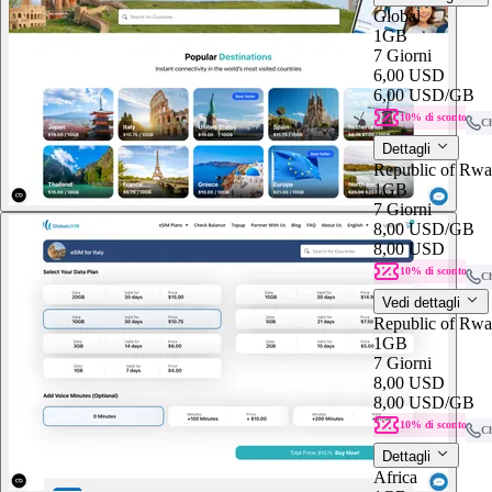
Global
1GB
7 Giorni
6,00 USD
6,00 USD
/GB
10% di sconto
C
Dettagli
Republic of Rw
1GB
7 Giorni
8,00 USD
/GB
8,00 USD
10% di sconto
C
Vedi dettagli
Republic of Rw
1GB
7 Giorni
8,00 USD
8,00 USD
/GB
10% di sconto
C
Dettagli
Africa