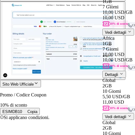
1GB
7 Giorni
10,00 USD
/GB
10,00 USD
10% di sconto
C
Vedi dettagli
Africa
1GB
7 Giorni
10,00 USD
10,00 USD
/GB
10% di sconto
C
Dettagli
Global
Sito Web Ufficiale
2GB
10 Giorni
Promo / Codice Coupon
5,50 USD
/GB
11,00 USD
10% di sconto
10% di sconto
C
ESIMDB10
Copia
Vedi dettagli
Si applicano condizioni.
Global
2GB
10 Giorni