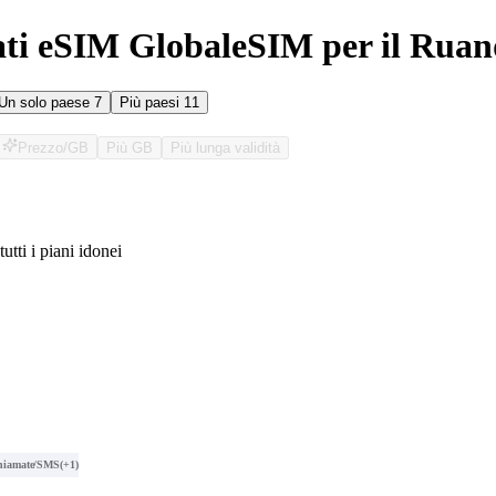
ati eSIM GlobaleSIM per il Rua
Un solo paese
7
Più paesi
11
Prezzo/GB
Più GB
Più lunga validità
tutti i piani idonei
O
hiamate/SMS
(+1)