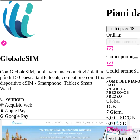
Piani d
Tutti i piani
18
Ordina:
Più economico
Codici promo
GlobaleSIM
Codici promo
Su 
Con GlobaleSIM, puoi avere una connettività dati in
più di 150 paesi a tariffe locali, compatibile con il tuo
NOME DEL PIAN
dispositivo eSIM - Smartphone, Tablet e Smart
DATI
Watch.
VALIDITÀ
PREZZO/GB
PREZZO
Verificato
Global
Acquisto web
1GB
Apple Pay
7 Giorni
Google Pay
6,00 USD
/GB
6,00 USD
10% di sconto
C
Vedi dettagli