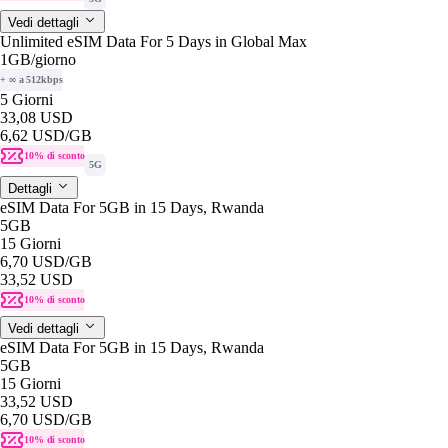
Vedi dettagli
Unlimited eSIM Data For 5 Days in Global Max
1GB
/giorno
+ ∞ a 512kbps
5 Giorni
33,08 USD
6,62 USD
/GB
10% di sconto
5G
Dettagli
eSIM Data For 5GB in 15 Days, Rwanda
5GB
15 Giorni
6,70 USD
/GB
33,52 USD
10% di sconto
Vedi dettagli
eSIM Data For 5GB in 15 Days, Rwanda
5GB
15 Giorni
33,52 USD
6,70 USD
/GB
10% di sconto