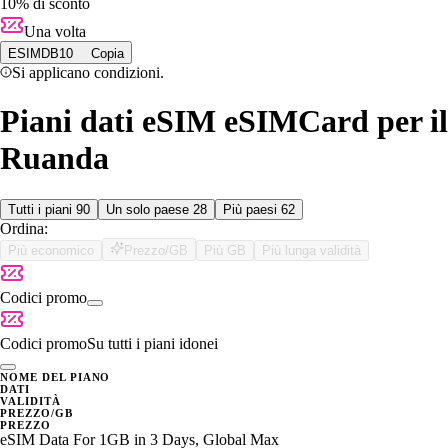
10% di sconto
Una volta
ESIMDB10
Copia
Si applicano condizioni.
Piani dati eSIM eSIMCard per il
Ruanda
Tutti i piani
90
Un solo paese
28
Più paesi
62
Ordina:
Più economico
Prezzo/GB
Più GB
Più lunga validità
Codici promo
Codici promo
Su tutti i piani idonei
NOME DEL PIANO
DATI
VALIDITÀ
PREZZO/GB
PREZZO
eSIM Data For 1GB in 3 Days, Global Max