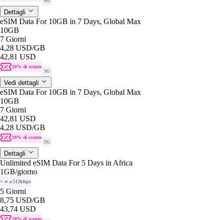
5G
Dettagli
eSIM Data For 10GB in 7 Days, Global Max
10GB
7 Giorni
4,28 USD
/GB
42,81 USD
10% di sconto
5G
Vedi dettagli
eSIM Data For 10GB in 7 Days, Global Max
10GB
7 Giorni
42,81 USD
4,28 USD
/GB
10% di sconto
5G
Dettagli
Unlimited eSIM Data For 5 Days in Africa
1GB
/giorno
+ ∞ a 512kbps
5 Giorni
8,75 USD
/GB
43,74 USD
10% di sconto