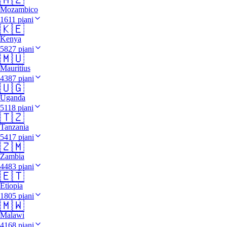
Mozambico
1611 piani
🇰🇪
Kenya
5827 piani
🇲🇺
Mauritius
4387 piani
🇺🇬
Uganda
5118 piani
🇹🇿
Tanzania
5417 piani
🇿🇲
Zambia
4483 piani
🇪🇹
Etiopia
1805 piani
🇲🇼
Malawi
4168 piani