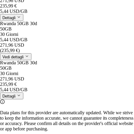
271,96 USD
235,99 €
5,44 USD
/GB
Dettagli
Rwanda 50GB 30d
50GB
30 Giorni
5,44 USD
/GB
271,96 USD
(235,99 €)
Vedi dettagli
Rwanda 50GB 30d
50GB
30 Giorni
271,96 USD
235,99 €
5,44 USD
/GB
Dettagli
Data plans for this provider are automatically updated. While we strive
to keep the information accurate, we cannot guarantee its completeness
or accuracy. Please confirm all details on the provider's official website
or app before purchasing.