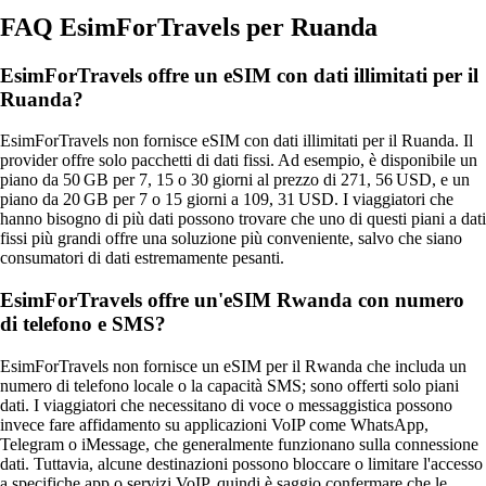
FAQ EsimForTravels per Ruanda
EsimForTravels offre un eSIM con dati illimitati per il
Ruanda?
EsimForTravels non fornisce eSIM con dati illimitati per il Ruanda. Il
provider offre solo pacchetti di dati fissi. Ad esempio, è disponibile un
piano da 50 GB per 7, 15 o 30 giorni al prezzo di 271, 56 USD, e un
piano da 20 GB per 7 o 15 giorni a 109, 31 USD. I viaggiatori che
hanno bisogno di più dati possono trovare che uno di questi piani a dati
fissi più grandi offre una soluzione più conveniente, salvo che siano
consumatori di dati estremamente pesanti.
EsimForTravels offre un'eSIM Rwanda con numero
di telefono e SMS?
EsimForTravels non fornisce un eSIM per il Rwanda che includa un
numero di telefono locale o la capacità SMS; sono offerti solo piani
dati. I viaggiatori che necessitano di voce o messaggistica possono
invece fare affidamento su applicazioni VoIP come WhatsApp,
Telegram o iMessage, che generalmente funzionano sulla connessione
dati. Tuttavia, alcune destinazioni possono bloccare o limitare l'accesso
a specifiche app o servizi VoIP, quindi è saggio confermare che le