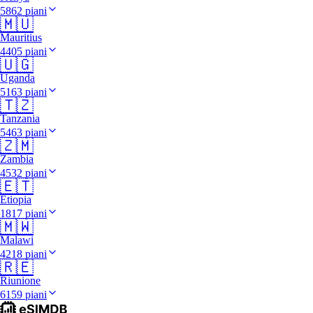
5862 piani
🇲🇺
Mauritius
4405 piani
🇺🇬
Uganda
5163 piani
🇹🇿
Tanzania
5463 piani
🇿🇲
Zambia
4532 piani
🇪🇹
Etiopia
1817 piani
🇲🇼
Malawi
4218 piani
🇷🇪
Riunione
6159 piani