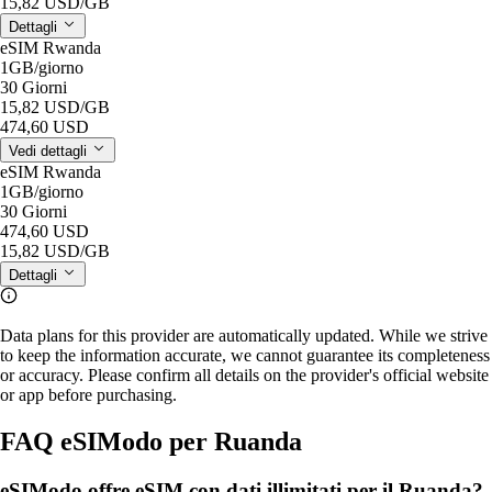
15,82 USD
/GB
Dettagli
eSIM Rwanda
1GB
/giorno
30 Giorni
15,82 USD
/GB
474,60 USD
Vedi dettagli
eSIM Rwanda
1GB
/giorno
30 Giorni
474,60 USD
15,82 USD
/GB
Dettagli
Data plans for this provider are automatically updated. While we strive
to keep the information accurate, we cannot guarantee its completeness
or accuracy. Please confirm all details on the provider's official website
or app before purchasing.
FAQ eSIModo per Ruanda
eSIModo offre eSIM con dati illimitati per il Ruanda?