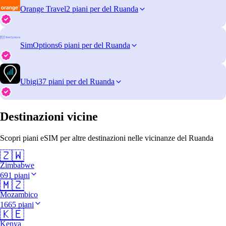
Orange Travel
2 piani per del Ruanda
SimOptions
6 piani per del Ruanda
Ubigi
37 piani per del Ruanda
Destinazioni vicine
Scopri piani eSIM per altre destinazioni nelle vicinanze del Ruanda
🇿🇼
Zimbabwe
691 piani
🇲🇿
Mozambico
1665 piani
🇰🇪
Kenya