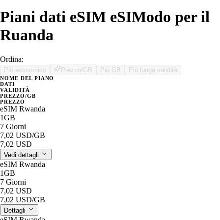
Piani dati eSIM eSIModo per il
Ruanda
Ordina:
Più economico
Prezzo/GB
Più GB
Più lunga validità
NOME DEL PIANO
DATI
VALIDITÀ
PREZZO/GB
PREZZO
eSIM Rwanda
1GB
7 Giorni
7,02 USD
/GB
7,02 USD
Vedi dettagli
eSIM Rwanda
1GB
7 Giorni
7,02 USD
7,02 USD
/GB
Dettagli
eSIM Rwanda