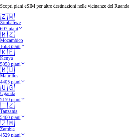
Scopri piani eSIM per altre destinazioni nelle vicinanze del Ruanda
🇿🇼
Zimbabwe
697 piani
🇲🇿
Mozambico
1663 piani
🇰🇪
Kenya
5858 piani
🇲🇺
Mauritius
4405 piani
🇺🇬
Uganda
5159 piani
🇹🇿
Tanzania
5460 piani
🇿🇲
Zambia
4529 piani