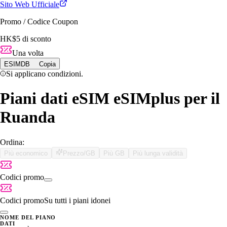
Sito Web Ufficiale
Promo / Codice Coupon
HK$5 di sconto
Una volta
ESIMDB
Copia
Si applicano condizioni.
Piani dati eSIM eSIMplus per il
Ruanda
Ordina:
Più economico
Prezzo/GB
Più GB
Più lunga validità
Codici promo
Codici promo
Su tutti i piani idonei
NOME DEL PIANO
DATI