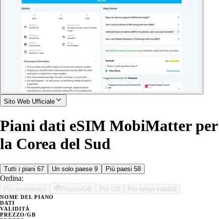
Sito Web Ufficiale
Piani dati eSIM MobiMatter per
la Corea del Sud
Tutti i piani
67
Un solo paese
9
Più paesi
58
Ordina:
Più economico
Prezzo/GB
Più GB
Più lunga validità
NOME DEL PIANO
DATI
VALIDITÀ
PREZZO/GB