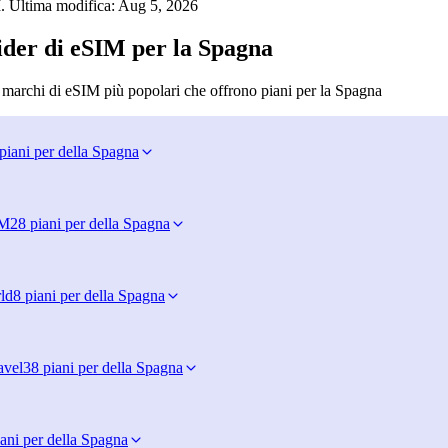
. Ultima modifica:
Aug 5, 2026
ider di eSIM per la Spagna
i marchi di eSIM più popolari che offrono piani per la Spagna
piani per della Spagna
IM
28 piani per della Spagna
ld
8 piani per della Spagna
avel
38 piani per della Spagna
ani per della Spagna