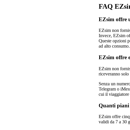
FAQ EZsi
EZsim offre u
EZsim non fornisc
Invece, EZsim off
Queste opzioni pe
ad alto consumo.
EZsim offre 
EZsim non fornis
riceveranno solo 
Senza un numero 
Telegram o iMessa
cui il viaggiatore
Quanti piani
EZsim offre cinqu
validi da 7 a 30 