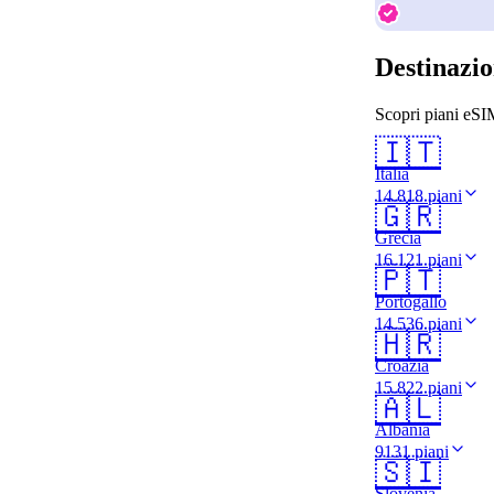
Destinazio
Scopri piani eSIM
🇮🇹
Italia
14.818 piani
🇬🇷
Grecia
16.121 piani
🇵🇹
Portogallo
14.536 piani
🇭🇷
Croazia
15.822 piani
🇦🇱
Albania
9131 piani
🇸🇮
Slovenia