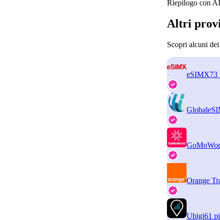
Riepilogo con AI
Altri prov
Scopri alcuni de
eSIMX
73 
GlobaleS
GoMoWor
Orange Tr
Ubigi
61 pi