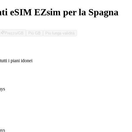
ati eSIM EZsim per la Spagna
Prezzo/GB
Più GB
Più lunga validità
tutti i piani idonei
O
ays
ays