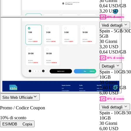
30 Giorni
0,64 USD
/GB
3,20 USD
10% di sconto
Vedi dettagli
Spain - 5GB/30
5GB
30 Giorni
3,20 USD
0,64 USD
/GB
10% di sconto
Dettagli
Spain - 10GB/3
10GB
30 Giorni
0,60 USD
/GB
6,00 USD
Sito Web Ufficiale
10% di sconto
Vedi dettagli
Promo / Codice Coupon
Spain - 10GB/3
10% di sconto
10GB
30 Giorni
ESIMDB
Copia
6,00 USD