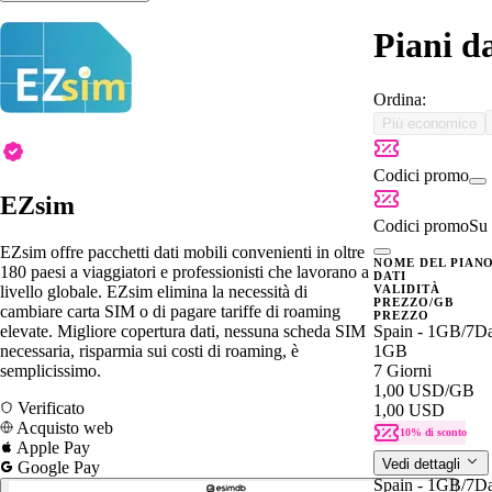
Piani d
Ordina:
Più economico
Codici promo
EZsim
Codici promo
Su 
EZsim offre pacchetti dati mobili convenienti in oltre
NOME DEL PIAN
180 paesi a viaggiatori e professionisti che lavorano a
DATI
livello globale. EZsim elimina la necessità di
VALIDITÀ
PREZZO/GB
cambiare carta SIM o di pagare tariffe di roaming
PREZZO
elevate. Migliore copertura dati, nessuna scheda SIM
Spain - 1GB/7D
necessaria, risparmia sui costi di roaming, è
1GB
semplicissimo.
7 Giorni
1,00 USD
/GB
Verificato
1,00 USD
Acquisto web
10% di sconto
Apple Pay
Vedi dettagli
Google Pay
Spain - 1GB/7D