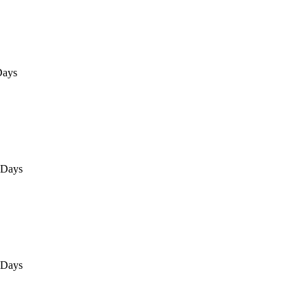
Days
0Days
0Days