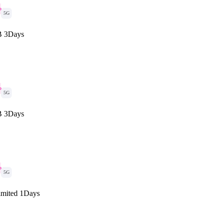
o
5G
B 3Days
o
5G
B 3Days
o
5G
imited 1Days