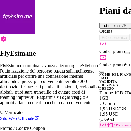
Piani d
Tutti i piani
79
Ordina:
Più economico
Codici promo
FlyEsim.me
Codici promo
Su 
FlyEsim.me combina l'avanzata tecnologia eSIM con
l'ottimizzazione del percorso basata sull'intelligenza
NOME DEL PIAN
artificiale per offrire una connessione internet
DATI
affidabile a prezzi più convenienti per oltre 200
VALIDITÀ
PREZZO/GB
destinazioni. Grazie ai piani dati nazionali, regionali o
PREZZO
globali, puoi stare tranquillo ed evitare costi di
Europe 1GB 7D
roaming imprevisti. Risparmia su ogni viaggio e
1GB
approfitta facilmente di pacchetti dati convenienti.
7 Giorni
1,95 USD
/GB
Verificato
1,95 USD
Sito Web Ufficiale
(1,69 €)
10% di scont
Promo / Codice Coupon