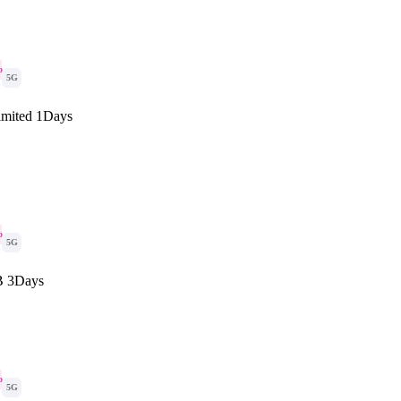
o
5G
imited 1Days
o
5G
B 3Days
o
5G