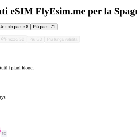
ati eSIM FlyEsim.me per la Spag
Un solo paese
8
Più paesi
71
Prezzo/GB
Più GB
Più lunga validità
tutti i piani idonei
O
ays
o
5G