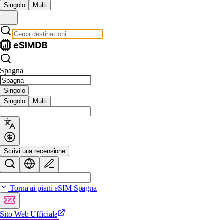
Singolo
Multi
Spagna
Singolo
Singolo
Multi
Scrivi una recensione
Torna ai piani eSIM Spagna
Sito Web Ufficiale