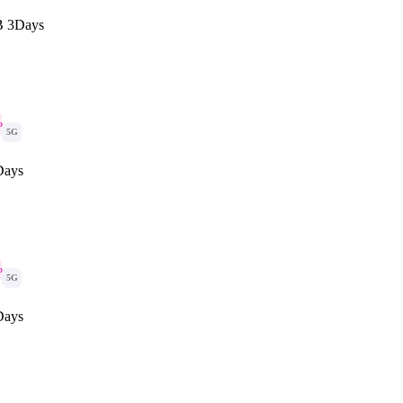
B 3Days
o
5G
Days
o
5G
Days