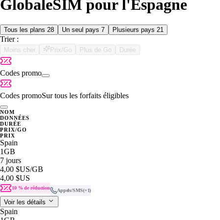
GlobaleSIM pour l'Espagne
Tous les plans
28
Un seul pays
7
Plusieurs pays
21
Trier :
Moins cher
Prix/Go
Plus de Go
Durée
Codes promo
Codes promo
Sur tous les forfaits éligibles
NOM
DONNÉES
DURÉE
PRIX/GO
PRIX
Spain
1GB
7 jours
4,00 $US
/GB
4,00 $US
10 % de réduction
Appels/SMS
(+1)
Voir les détails
Spain