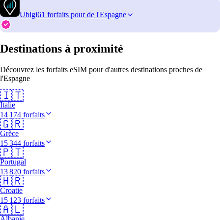
Ubigi
61 forfaits pour de l'Espagne
Destinations à proximité
Découvrez les forfaits eSIM pour d'autres destinations proches de
l'Espagne
🇮🇹
Italie
14 174 forfaits
🇬🇷
Grèce
15 344 forfaits
🇵🇹
Portugal
13 820 forfaits
🇭🇷
Croatie
15 123 forfaits
🇦🇱
Albanie