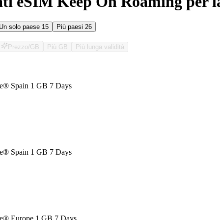
ati eSIM Keep On Roaming per l
Un solo paese
15
Più paesi
26
Prezzo/GB
Più GB
Più lunga validità
O
® Spain 1 GB 7 Days
® Spain 1 GB 7 Days
e® Europe 1 GB 7 Days