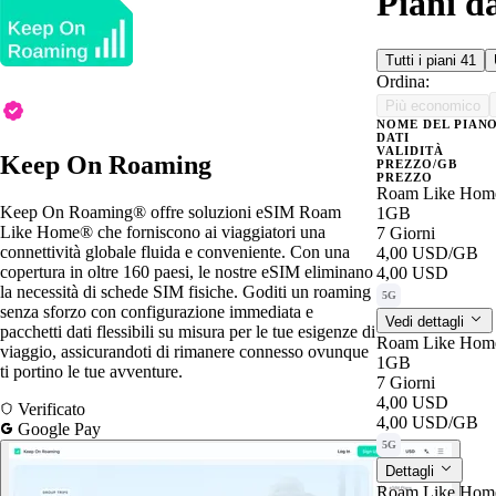
Piani d
Tutti i piani
41
Ordina:
Più economico
NOME DEL PIAN
DATI
VALIDITÀ
Keep On Roaming
PREZZO/GB
PREZZO
Roam Like Home
Keep On Roaming® offre soluzioni eSIM Roam
1GB
Like Home® che forniscono ai viaggiatori una
7 Giorni
connettività globale fluida e conveniente. Con una
4,00 USD
/GB
copertura in oltre 160 paesi, le nostre eSIM eliminano
4,00 USD
la necessità di schede SIM fisiche. Goditi un roaming
5G
senza sforzo con configurazione immediata e
Vedi dettagli
pacchetti dati flessibili su misura per le tue esigenze di
Roam Like Home
viaggio, assicurandoti di rimanere connesso ovunque
1GB
ti portino le tue avventure.
7 Giorni
4,00 USD
Verificato
4,00 USD
/GB
Google Pay
5G
Dettagli
Roam Like Hom