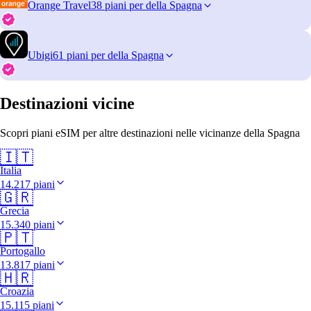
Orange Travel
38 piani per della Spagna
Ubigi
61 piani per della Spagna
Destinazioni vicine
Scopri piani eSIM per altre destinazioni nelle vicinanze della Spagna
🇮🇹
Italia
14.217 piani
🇬🇷
Grecia
15.340 piani
🇵🇹
Portogallo
13.817 piani
🇭🇷
Croazia
15.115 piani