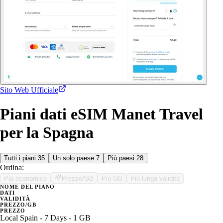
Sito Web Ufficiale
Piani dati eSIM Manet Travel
per la Spagna
Tutti i piani
35
Un solo paese
7
Più paesi
28
Ordina:
Più economico
Prezzo/GB
Più GB
Più lunga validità
NOME DEL PIANO
DATI
VALIDITÀ
PREZZO/GB
PREZZO
Local Spain - 7 Days - 1 GB