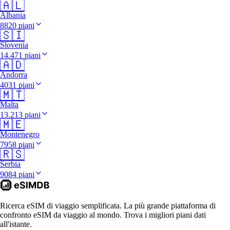
🇦🇱
Albania
8820 piani
🇸🇮
Slovenia
14.471 piani
🇦🇩
Andorra
4031 piani
🇲🇹
Malta
13.213 piani
🇲🇪
Montenegro
7958 piani
🇷🇸
Serbia
9084 piani
Ricerca eSIM di viaggio semplificata. La più grande piattaforma di
confronto eSIM da viaggio al mondo. Trova i migliori piani dati
all'istante.