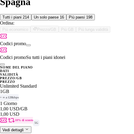
Spagna
Tutti i piani
214
Un solo paese
16
Più paesi
198
Ordina:
Più economico
Prezzo/GB
Più GB
Più lunga validità
Codici promo
Codici promo
Su tutti i piani idonei
NOME DEL PIANO
DATI
VALIDITÀ
PREZZO/GB
PREZZO
Unlimited Standard
1GB
+ ∞ a 128kbps
1 Giorno
1,00 USD
/GB
1,00 USD
10% di sconto
5G
Vedi dettagli