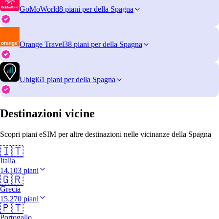
GoMoWorld
8 piani per della Spagna
Orange Travel
38 piani per della Spagna
Ubigi
61 piani per della Spagna
Destinazioni vicine
Scopri piani eSIM per altre destinazioni nelle vicinanze della Spagna
🇮🇹
Italia
14.103 piani
🇬🇷
Grecia
15.270 piani
🇵🇹
Portogallo