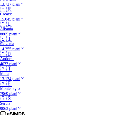
13.737 piani
🇭🇷
Croazia
15.045 piani
🇦🇱
Albania
8805 piani
🇸🇮
Slovenia
14.355 piani
🇦🇩
Andorra
4033 piani
🇲🇹
Malta
13.134 piani
🇲🇪
Montenegro
7969 piani
🇷🇸
Serbia
9063 piani