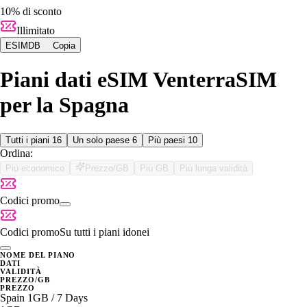
10% di sconto
Illimitato
ESIMDB
Copia
Piani dati eSIM VenterraSIM
per la Spagna
Tutti i piani
16
Un solo paese
6
Più paesi
10
Ordina:
Più economico
Prezzo/GB
Più GB
Più lunga validità
Codici promo
Codici promo
Su tutti i piani idonei
NOME DEL PIANO
DATI
VALIDITÀ
PREZZO/GB
PREZZO
Spain 1GB / 7 Days