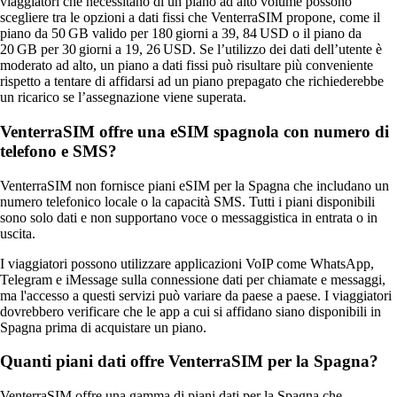
viaggiatori che necessitano di un piano ad alto volume possono
scegliere tra le opzioni a dati fissi che VenterraSIM propone, come il
piano da 50 GB valido per 180 giorni a 39, 84 USD o il piano da
20 GB per 30 giorni a 19, 26 USD. Se l’utilizzo dei dati dell’utente è
moderato ad alto, un piano a dati fissi può risultare più conveniente
rispetto a tentare di affidarsi ad un piano prepagato che richiederebbe
un ricarico se l’assegnazione viene superata.
VenterraSIM offre una eSIM spagnola con numero di
telefono e SMS?
VenterraSIM non fornisce piani eSIM per la Spagna che includano un
numero telefonico locale o la capacità SMS. Tutti i piani disponibili
sono solo dati e non supportano voce o messaggistica in entrata o in
uscita.
I viaggiatori possono utilizzare applicazioni VoIP come WhatsApp,
Telegram e iMessage sulla connessione dati per chiamate e messaggi,
ma l'accesso a questi servizi può variare da paese a paese. I viaggiatori
dovrebbero verificare che le app a cui si affidano siano disponibili in
Spagna prima di acquistare un piano.
Quanti piani dati offre VenterraSIM per la Spagna?
VenterraSIM offre una gamma di piani dati per la Spagna che