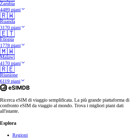
Zambia
4489 piani
🇷🇼
Ruanda
3170 piani
🇪🇹
Etiopia
1778 piani
🇲🇼
Malawi
4170 piani
🇷🇪
Riunione
6119 piani
Ricerca eSIM di viaggio semplificata. La più grande piattaforma di
confronto eSIM da viaggio al mondo. Trova i migliori piani dati
all'istante.
Esplora
Regioni