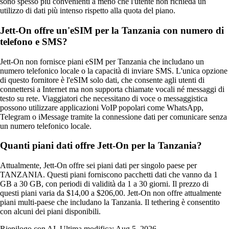
sono spesso più convenienti a meno che l'utente non richieda un
utilizzo di dati più intenso rispetto alla quota del piano.
Jett-On offre un'eSIM per la Tanzania con numero di
telefono e SMS?
Jett‑On non fornisce piani eSIM per Tanzania che includano un
numero telefonico locale o la capacità di inviare SMS. L'unica opzione
di questo fornitore è l'eSIM solo dati, che consente agli utenti di
connettersi a Internet ma non supporta chiamate vocali né messaggi di
testo su rete. Viaggiatori che necessitano di voce o messaggistica
possono utilizzare applicazioni VoIP popolari come WhatsApp,
Telegram o iMessage tramite la connessione dati per comunicare senza
un numero telefonico locale.
Quanti piani dati offre Jett-On per la Tanzania?
Attualmente, Jett-On offre sei piani dati per singolo paese per
TANZANIA. Questi piani forniscono pacchetti dati che vanno da 1
GB a 30 GB, con periodi di validità da 1 a 30 giorni. Il prezzo di
questi piani varia da $14,00 a $206,00. Jett-On non offre attualmente
piani multi-paese che includano la Tanzania. Il tethering è consentito
con alcuni dei piani disponibili.
Riepilogo con AI. Ultima modifica:
Aug 5, 2026