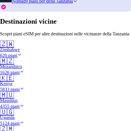
Nomad
9 piani per della Tanzania
Destinazioni vicine
Scopri piani eSIM per altre destinazioni nelle vicinanze della Tanzania
🇿🇼
Zimbabwe
620 piani
🇲🇿
Mozambico
1626 piani
🇰🇪
Kenya
5833 piani
🇲🇺
Mauritius
4355 piani
🇺🇬
Uganda
5124 piani
🇿🇲