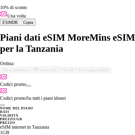
10% di sconto
Una volta
ESIMDB
Copia
Piani dati eSIM MoreMins eSIM
per la Tanzania
Ordina:
Più economico
Prezzo/GB
Più GB
Più lunga validità
Codici promo
Codici promo
Su tutti i piani idonei
NOME DEL PIANO
DATI
VALIDITÀ
PREZZO/GB
PREZZO
eSIM internet in Tanzania
1GB