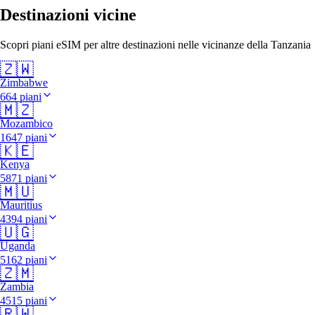
Destinazioni vicine
Scopri piani eSIM per altre destinazioni nelle vicinanze della Tanzania
🇿🇼
Zimbabwe
664 piani
🇲🇿
Mozambico
1647 piani
🇰🇪
Kenya
5871 piani
🇲🇺
Mauritius
4394 piani
🇺🇬
Uganda
5162 piani
🇿🇲
Zambia
4515 piani
🇷🇼