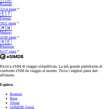
Ruanda
3214 piani
🇪🇹
Etiopia
1811 piani
🇲🇼
Malawi
4196 piani
🇷🇪
Riunione
6157 piani
Ricerca eSIM di viaggio semplificata. La più grande piattaforma di
confronto eSIM da viaggio al mondo. Trova i migliori piani dati
all'istante.
Esplora
Regioni
Blog
About
eSIMDB Agent