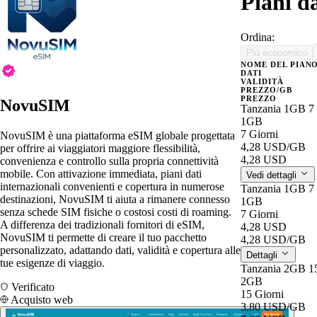
Piani d
Ordina:
Più economico
NOME DEL PIAN
DATI
VALIDITÀ
PREZZO/GB
PREZZO
NovuSIM
Tanzania 1GB 7
1GB
7 Giorni
NovuSIM è una piattaforma eSIM globale progettata
4,28 USD
/GB
per offrire ai viaggiatori maggiore flessibilità,
4,28 USD
convenienza e controllo sulla propria connettività
mobile. Con attivazione immediata, piani dati
Vedi dettagli
internazionali convenienti e copertura in numerose
Tanzania 1GB 7
destinazioni, NovuSIM ti aiuta a rimanere connesso
1GB
senza schede SIM fisiche o costosi costi di roaming.
7 Giorni
A differenza dei tradizionali fornitori di eSIM,
4,28 USD
NovuSIM ti permette di creare il tuo pacchetto
4,28 USD
/GB
personalizzato, adattando dati, validità e copertura alle
Dettagli
tue esigenze di viaggio.
Tanzania 2GB 1
2GB
Verificato
15 Giorni
Acquisto web
3,80 USD
/GB