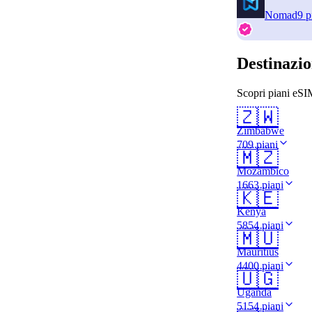
Nomad
9 p
Destinazio
Scopri piani eSIM
🇿🇼
Zimbabwe
709 piani
🇲🇿
Mozambico
1663 piani
🇰🇪
Kenya
5854 piani
🇲🇺
Mauritius
4400 piani
🇺🇬
Uganda
5154 piani