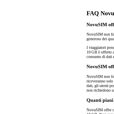
FAQ Novu
NovuSIM offr
NovuSIM non forni
generoso dei qua
I viaggiatori pos
10 GB è offerto a
consumo di dati 
NovuSIM offr
NovuSIM non for
riceveranno solo 
dati, gli utenti
non richiedono u
Quanti piani
NovuSIM offre ci