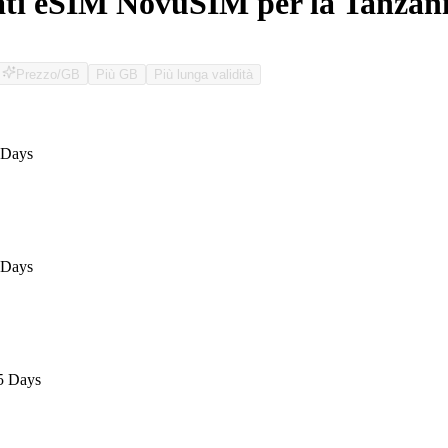
ati eSIM NovuSIM per la Tanzan
Prezzo/GB
Più GB
Più lunga validità
O
 Days
 Days
5 Days