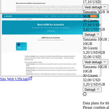
17,10 USD
Vedi dettagli
Tanzania 5GB 3
5GB
30 Giorni
17,10 USD
3,42 USD
/GB
Dettagli
Tanzania 10GB 
10GB
30 Giorni
3,20 USD
/GB
32,00 USD
Vedi dettagli
Tanzania 10GB 
10GB
30 Giorni
Sito Web Ufficiale
32,00 USD
3,20 USD
/GB
Dettagli
Data plans for th
Please confirm al