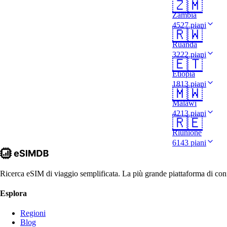
🇿🇲
Zambia
4527 piani
🇷🇼
Ruanda
3222 piani
🇪🇹
Etiopia
1813 piani
🇲🇼
Malawi
4213 piani
🇷🇪
Riunione
6143 piani
Ricerca eSIM di viaggio semplificata. La più grande piattaforma di conf
Esplora
Regioni
Blog