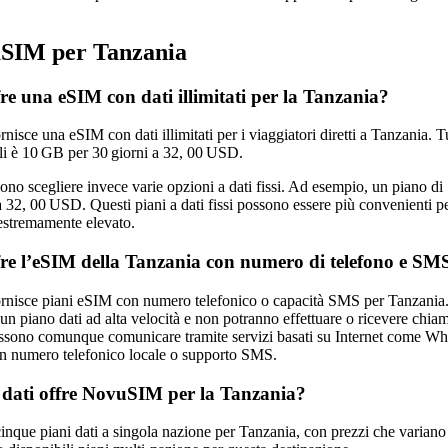
SIM per Tanzania
e una eSIM con dati illimitati per la Tanzania?
sce una eSIM con dati illimitati per i viaggiatori diretti a Tanzania. Tut
li è 10 GB per 30 giorni a 32, 00 USD.
sono scegliere invece varie opzioni a dati fissi. Ad esempio, un piano d
 32, 00 USD. Questi piani a dati fissi possono essere più convenienti pe
estremamente elevato.
e l’eSIM della Tanzania con numero di telefono e SM
nisce piani eSIM con numero telefonico o capacità SMS per Tanzania.
un piano dati ad alta velocità e non potranno effettuare o ricevere chia
 possono comunque comunicare tramite servizi basati su Internet come W
n numero telefonico locale o supporto SMS.
 dati offre NovuSIM per la Tanzania?
nque piani dati a singola nazione per Tanzania, con prezzi che variano 