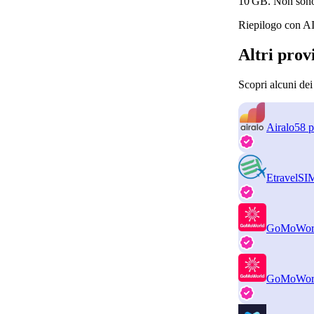
10 GB. Non sono 
Riepilogo con AI
Altri prov
Scopri alcuni dei
Airalo
58 p
EtravelSI
GoMoWor
GoMoWor