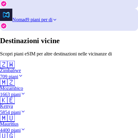
Nomad
9 piani per di
Destinazioni vicine
Scopri piani eSIM per altre destinazioni nelle vicinanze di
🇿🇼
Zimbabwe
709 piani
🇲🇿
Mozambico
1663 piani
🇰🇪
Kenya
5854 piani
🇲🇺
Mauritius
4400 piani
🇺🇬