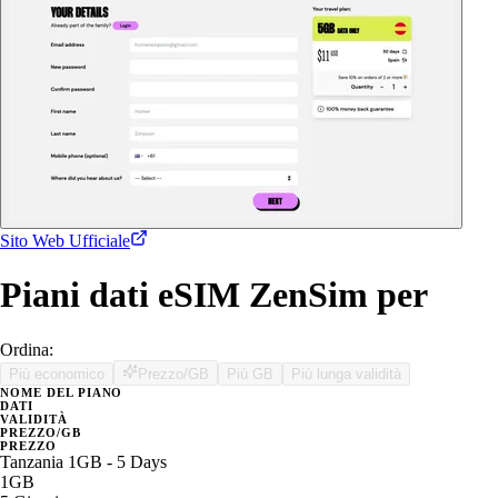
Sito Web Ufficiale
Piani dati eSIM ZenSim per
Ordina:
Più economico
Prezzo/GB
Più GB
Più lunga validità
NOME DEL PIANO
DATI
VALIDITÀ
PREZZO/GB
PREZZO
Tanzania 1GB - 5 Days
1GB