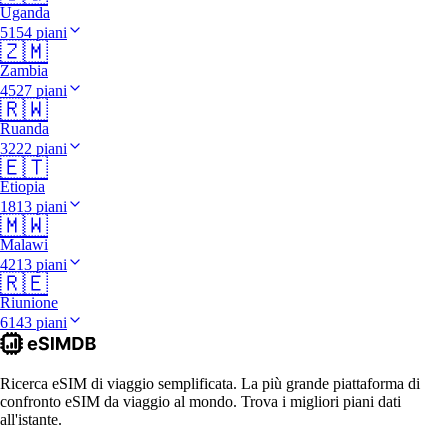
Uganda
5154 piani
🇿🇲
Zambia
4527 piani
🇷🇼
Ruanda
3222 piani
🇪🇹
Etiopia
1813 piani
🇲🇼
Malawi
4213 piani
🇷🇪
Riunione
6143 piani
Ricerca eSIM di viaggio semplificata. La più grande piattaforma di
confronto eSIM da viaggio al mondo. Trova i migliori piani dati
all'istante.