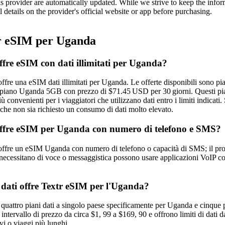
is provider are automatically updated. While we strive to keep the info
l details on the provider's official website or app before purchasing.
 eSIM per Uganda
ffre eSIM con dati illimitati per Uganda?
ffre una eSIM dati illimitati per Uganda. Le offerte disponibili sono 
l piano Uganda 5GB con prezzo di $71.45 USD per 30 giorni. Questi piani
 convenienti per i viaggiatori che utilizzano dati entro i limiti indicati
 che non sia richiesto un consumo di dati molto elevato.
ffre eSIM per Uganda con numero di telefono e SMS?
ffre un eSIM Uganda con numero di telefono o capacità di SMS; il prov
e necessitano di voce o messaggistica possono usare applicazioni VoIP 
 dati offre Textr eSIM per l'Uganda?
quattro piani dati a singolo paese specificamente per Uganda e cinque p
intervallo di prezzo da circa $1, 99 a $169, 90 e offrono limiti di dat
vi o viaggi più lunghi.