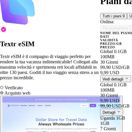
Piani d
Tutti i piani
9
U
Ordina:
Più economico
NOME DEL PIAN
DATI
VALIDITÀ
Textr eSIM
PREZZO/GB
PREZZO
Global 0.1GB
Textr eSIM è il compagno di viaggio perfetto per
100MB
rendere la tua vacanza indimenticabile! Collegati alla
30 Giorni
massima velocità e sperimenta reti locali affidabili in
99,90 USD
/GB
oltre 130 paesi. Goditi il tuo viaggio senza stress a un
9,99 USD
prezzo incredibile.
Vedi dettagli
Global 0.1GB
Verificato
100MB
Acquisto web
30 Giorni
9,99 USD
99,90 USD
/GB
Dettagli
Uganda 1GB
1GB
7 Giorni