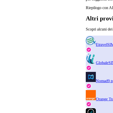
Riepilogo con AI
Altri prov
Scopri alcuni de
EtravelSI
GlobaleS
Nomad
9 p
Orange Tr