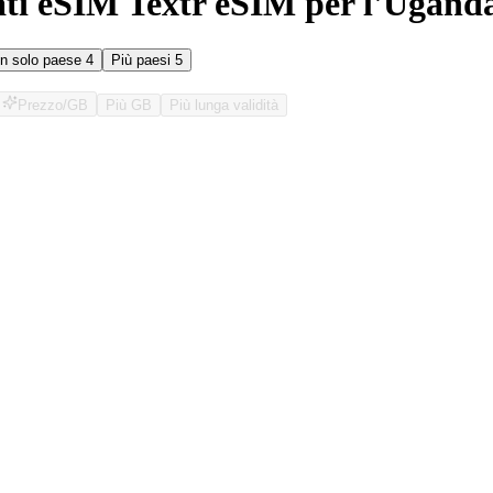
ati eSIM Textr eSIM per l'Ugand
n solo paese
4
Più paesi
5
Prezzo/GB
Più GB
Più lunga validità
O