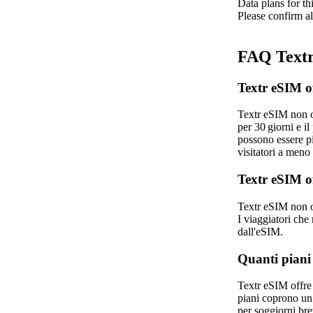
Data plans for th
Please confirm al
FAQ Textr
Textr eSIM o
Textr eSIM non o
per 30 giorni e i
possono essere più
visitatori a meno
Textr eSIM o
Textr eSIM non o
I viaggiatori ch
dall'eSIM.
Quanti piani
Textr eSIM offre 
piani coprono un 
per soggiorni bre