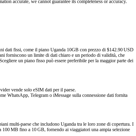
rmation accurate, we cannot guarantee its completeness or accuracy.
piani dati fissi, come il piano Uganda 10GB con prezzo di $142.90 USD
 forniscono un limite di dati chiaro e un periodo di validità, che
. Scegliere un piano fisso può essere preferibile per la maggior parte dei
ider vende solo eSIM dati per il paese.
come WhatsApp, Telegram o iMessage sulla connessione dati fornita
iani multi‑paese che includono Uganda tra le loro zone di copertura. I
i da 100 MB fino a 10 GB, fornendo ai viaggiatori una ampia selezione