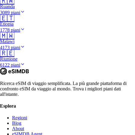
🇷🇼
Ruanda
3089 piani
🇪🇹
Etiopia
1778 piani
🇲🇼
Malawi
4173 piani
🇷🇪
Riunione
6122 piani
Ricerca eSIM di viaggio semplificata. La più grande piattaforma di
confronto eSIM da viaggio al mondo. Trova i migliori piani dati
all'istante.
Esplora
Regioni
Blog
About
eSIMDB Agent