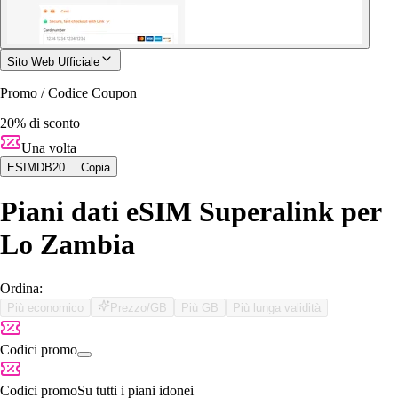
Sito Web Ufficiale
Promo / Codice Coupon
20% di sconto
Una volta
ESIMDB20
Copia
Piani dati eSIM Superalink per
Lo Zambia
Ordina:
Più economico
Prezzo/GB
Più GB
Più lunga validità
Codici promo
Codici promo
Su tutti i piani idonei