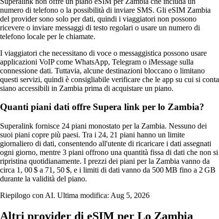
Superalink non offre un piano eSIM per Zambia che includa un
numero di telefono o la possibilità di inviare SMS. Gli eSIM Zambia
del provider sono solo per dati, quindi i viaggiatori non possono
ricevere o inviare messaggi di testo regolari o usare un numero di
telefono locale per le chiamate.
I viaggiatori che necessitano di voce o messaggistica possono usare
applicazioni VoIP come WhatsApp, Telegram o iMessage sulla
connessione dati. Tuttavia, alcune destinazioni bloccano o limitano
questi servizi, quindi è consigliabile verificare che le app su cui si conta
siano accessibili in Zambia prima di acquistare un piano.
Quanti piani dati offre Supera link per lo Zambia?
Superalink fornisce 24 piani monostato per la Zambia. Nessuno dei
suoi piani copre più paesi. Tra i 24, 21 piani hanno un limite
giornaliero di dati, consentendo all'utente di ricaricare i dati assegnati
ogni giorno, mentre 3 piani offrono una quantità fissa di dati che non si
ripristina quotidianamente. I prezzi dei piani per la Zambia vanno da
circa 1, 00 $ a 71, 50 $, e i limiti di dati vanno da 500 MB fino a 2 GB
durante la validità del piano.
Riepilogo con AI. Ultima modifica:
Aug 5, 2026
Altri provider di eSIM per Lo Zambia