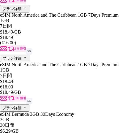
3% 割引
プラン詳細
eSIM North America and The Caribbean 1GB 7Days Premium
1GB
7日間
$18.49
/GB
$18.49
(€16.00)
3% 割引
5G
プラン詳細
eSIM North America and The Caribbean 1GB 7Days Premium
1GB
7日間
$18.49
€16.00
$18.49
/GB
3% 割引
5G
プラン詳細
eSIM Bermuda 3GB 30Days Economy
3GB
30日間
$6.29
/GB