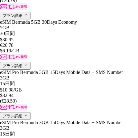
(€26.78)
3% 割引
プラン詳細
eSIM Bermuda 5GB 30Days Economy
5GB
30日間
$30.95
€26.78
$6.19
/GB
3% 割引
プラン詳細
eSIM Pro Bermuda 3GB 15Days Mobile Data + SMS Number
3GB
15日間
$10.98
/GB
$32.94
(€28.50)
3% 割引
プラン詳細
eSIM Pro Bermuda 3GB 15Days Mobile Data + SMS Number
3GB
15日間