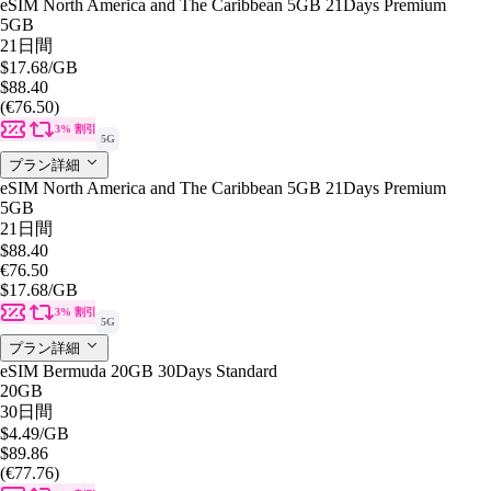
eSIM North America and The Caribbean 5GB 21Days Premium
5GB
21日間
$17.68
/GB
$88.40
(€76.50)
3% 割引
5G
プラン詳細
eSIM North America and The Caribbean 5GB 21Days Premium
5GB
21日間
$88.40
€76.50
$17.68
/GB
3% 割引
5G
プラン詳細
eSIM Bermuda 20GB 30Days Standard
20GB
30日間
$4.49
/GB
$89.86
(€77.76)