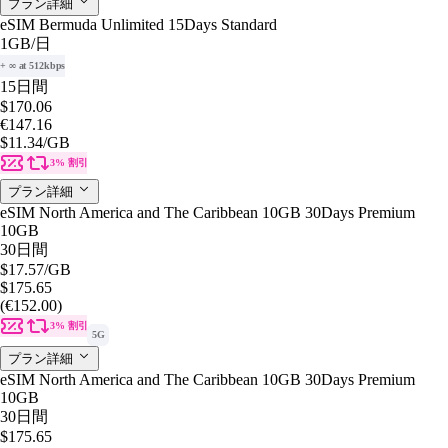
プラン詳細
eSIM Bermuda Unlimited 15Days Standard
1GB
/日
+ ∞ at 512kbps
15日間
$170.06
€147.16
$11.34
/GB
3% 割引
プラン詳細
eSIM North America and The Caribbean 10GB 30Days Premium
10GB
30日間
$17.57
/GB
$175.65
(€152.00)
3% 割引
5G
プラン詳細
eSIM North America and The Caribbean 10GB 30Days Premium
10GB
30日間
$175.65