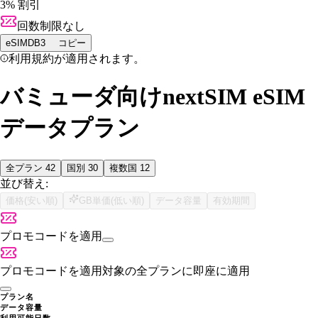
3% 割引
回数制限なし
eSIMDB3
コピー
利用規約が適用されます。
バミューダ向けnextSIM eSIM
データプラン
全プラン
42
国別
30
複数国
12
並び替え:
価格(安い順)
GB単価(低い順)
データ容量
有効期間
プロモコードを適用
プロモコードを適用
対象の全プランに即座に適用
プラン名
データ容量
利用可能日数