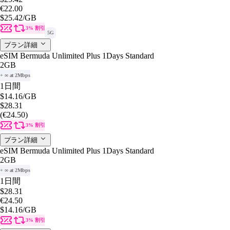
€22.00
$25.42
/GB
3% 割引
5G
プラン詳細
eSIM Bermuda Unlimited Plus 1Days Standard
2GB
+ ∞ at 2Mbps
1日間
$14.16
/GB
$28.31
(€24.50)
3% 割引
プラン詳細
eSIM Bermuda Unlimited Plus 1Days Standard
2GB
+ ∞ at 2Mbps
1日間
$28.31
€24.50
$14.16
/GB
3% 割引