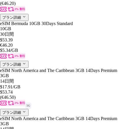
(€46.20)
3% 割引
プラン詳細
eSIM Bermuda 10GB 30Days Standard
10GB
30日間
$53.39
€46.20
$5.34
/GB
3% 割引
プラン詳細
eSIM North America and The Caribbean 3GB 14Days Premium
3GB
14日間
$17.91
/GB
$53.74
(€46.50)
3% 割引
5G
プラン詳細
eSIM North America and The Caribbean 3GB 14Days Premium
3GB