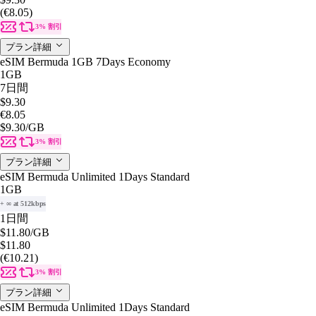
(€8.05)
3% 割引
プラン詳細
eSIM Bermuda 1GB 7Days Economy
1GB
7日間
$9.30
€8.05
$9.30
/GB
3% 割引
プラン詳細
eSIM Bermuda Unlimited 1Days Standard
1GB
+ ∞ at 512kbps
1日間
$11.80
/GB
$11.80
(€10.21)
3% 割引
プラン詳細
eSIM Bermuda Unlimited 1Days Standard