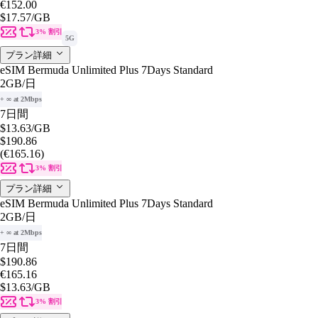
€152.00
$17.57
/GB
3% 割引
5G
プラン詳細
eSIM Bermuda Unlimited Plus 7Days Standard
2GB
/日
+ ∞ at 2Mbps
7日間
$13.63
/GB
$190.86
(€165.16)
3% 割引
プラン詳細
eSIM Bermuda Unlimited Plus 7Days Standard
2GB
/日
+ ∞ at 2Mbps
7日間
$190.86
€165.16
$13.63
/GB
3% 割引