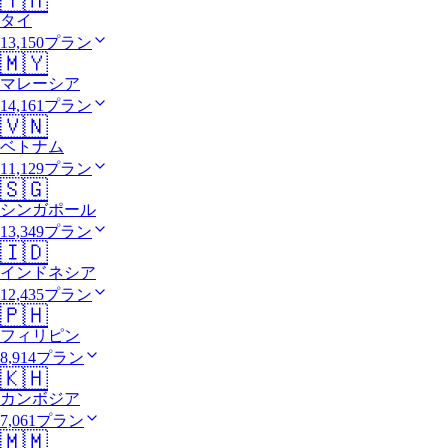
🇹🇭
タイ
13,150プラン
🇲🇾
マレーシア
14,161プラン
🇻🇳
ベトナム
11,129プラン
🇸🇬
シンガポール
13,349プラン
🇮🇩
インドネシア
12,435プラン
🇵🇭
フィリピン
8,914プラン
🇰🇭
カンボジア
7,061プラン
🇲🇲