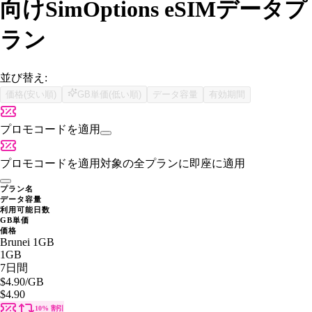
向けSimOptions eSIMデータプ
ラン
並び替え:
価格(安い順)
GB単価(低い順)
データ容量
有効期間
プロモコードを適用
プロモコードを適用
対象の全プランに即座に適用
プラン名
データ容量
利用可能日数
GB単価
価格
Brunei 1GB
1GB
7日間
$4.90
/GB
$4.90
10% 割引