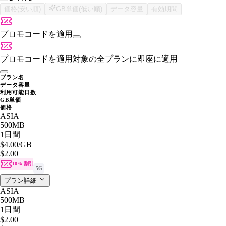
価格(安い順)
GB単価(低い順)
データ容量
有効期間
プロモコードを適用
プロモコードを適用
対象の全プランに即座に適用
プラン名
データ容量
利用可能日数
GB単価
価格
ASIA
500MB
1日間
$4.00
/GB
$2.00
10% 割引
5G
プラン詳細
ASIA
500MB
1日間
$2.00