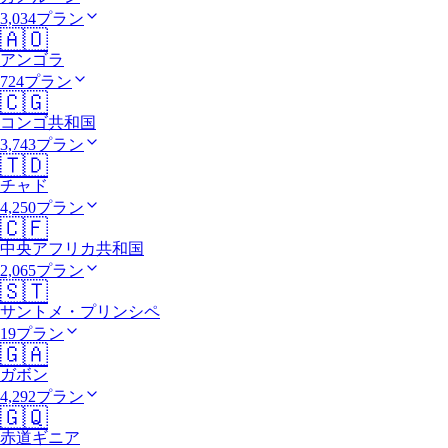
3,034プラン
🇦🇴
アンゴラ
724プラン
🇨🇬
コンゴ共和国
3,743プラン
🇹🇩
チャド
4,250プラン
🇨🇫
中央アフリカ共和国
2,065プラン
🇸🇹
サントメ・プリンシペ
19プラン
🇬🇦
ガボン
4,292プラン
🇬🇶
赤道ギニア