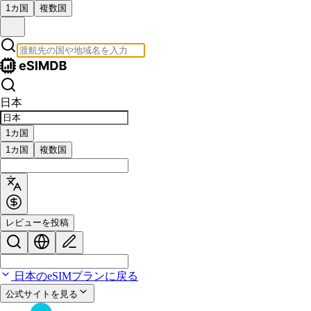
1カ国
複数国
日本
1カ国
1カ国
複数国
レビューを投稿
日本のeSIMプランに戻る
公式サイトを見る