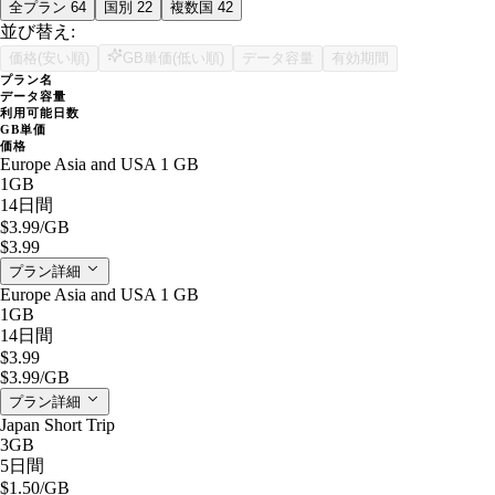
全プラン
64
国別
22
複数国
42
並び替え:
価格(安い順)
GB単価(低い順)
データ容量
有効期間
プラン名
データ容量
利用可能日数
GB単価
価格
Europe Asia and USA 1 GB
1GB
14日間
$3.99
/GB
$3.99
プラン詳細
Europe Asia and USA 1 GB
1GB
14日間
$3.99
$3.99
/GB
プラン詳細
Japan Short Trip
3GB
5日間
$1.50
/GB