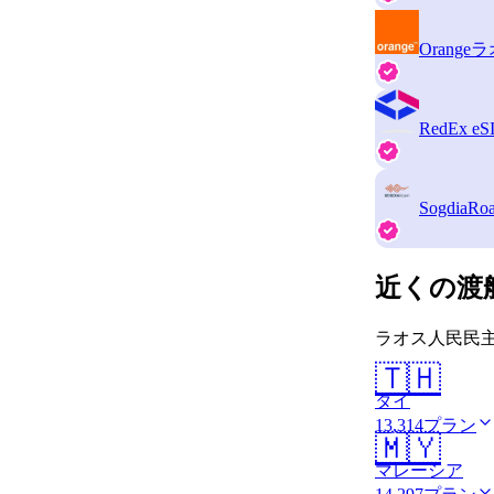
Orange
ラ
RedEx eS
SogdiaRo
近くの渡
ラオス人民民主
🇹🇭
タイ
13,314プラン
🇲🇾
マレーシア