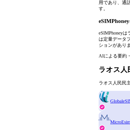
用であり、通話や
す。
eSIMPh
eSIMPho
は定量データプラ
ションがあり
AIによる要約
ラオス人
ラオス人民民主
GlobaleS
MicroEsi