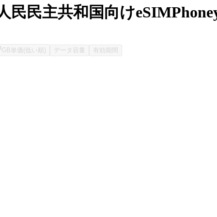
民民主共和国向けeSIMPhone
GB単価(低い順)
データ容量
有効期間