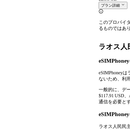
プラン詳細
このプロバイ
るものではあ
ラオス人民
eSIMPh
eSIMPho
ないため、利
一般的に、デー
$117.91 
通信を必要と
eSIMPh
ラオス人民民主