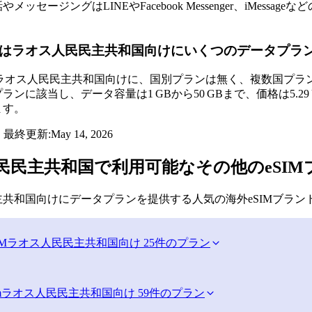
メッセージングはLINEやFacebook Messenger、iMes
oneyはラオス人民民主共和国向けにいくつのデータプ
neyはラオス人民民主共和国向けに、国別プランは無く、複数国
ンに該当し、データ容量は1 GBから50 GBまで、価格は5.29 U
ます。
・最終更新:
May 14, 2026
民民主共和国で利用可能なその他のeSIM
共和国向けにデータプランを提供する人気の海外eSIMブラン
IM
ラオス人民民主共和国向け 25件のプラン
m
ラオス人民民主共和国向け 59件のプラン