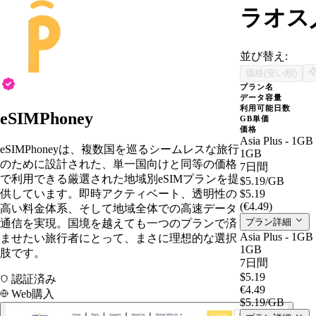
ラオス人
並び替え:
価格(安い順)
プラン名
データ容量
利用可能日数
eSIMPhoney
GB単価
価格
Asia Plus - 1GB
eSIMPhoneyは、複数国を巡るシームレスな旅行
1GB
のために設計された、単一国向けと同等の価格
7日間
で利用できる厳選された地域別eSIMプランを提
$5.19
/GB
供しています。即時アクティベート、透明性の
$5.19
(€4.49)
高い料金体系、そして地域全体での高速データ
プラン詳細
通信を実現。国境を越えても一つのプランで済
Asia Plus - 1GB
ませたい旅行者にとって、まさに理想的な選択
1GB
肢です。
7日間
$5.19
認証済み
€4.49
Web購入
$5.19
/GB