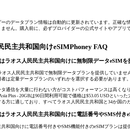
ダーのデータプラン情報は自動的に更新されています。正確な
りません。購入前に、必ずプロバイダーの公式サイトやアプリ
民主共和国向けeSIMPhoney FAQ
oneyはラオス人民民主共和国向けに無制限データeSI
neyはラオス人民民主共和国で無制限データプランを提供してい
用者は定量データプランのいずれかを選択する必要があります
タ通信を大量に行わない方がコストパフォーマンスは高くなります。たと
USD、Asia Plus - 20GBは90日間利用可能で価格は$53.0
する方に適しており、すべてラオス人民民主共和国と34か国の
oneyはラオス人民民主共和国向けに電話番号やSMS付
共和国向けに電話番号付きやSMS機能付きのeSIMプランは