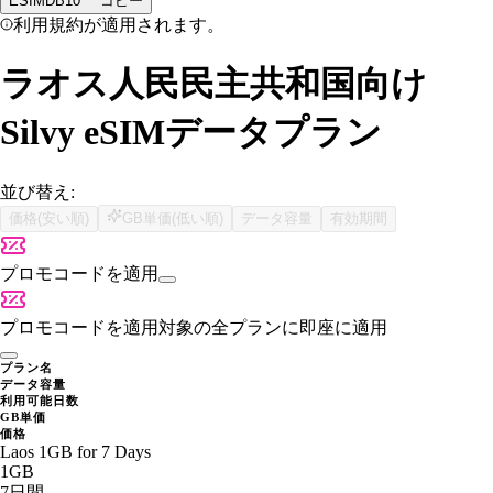
ESIMDB10
コピー
利用規約が適用されます。
ラオス人民民主共和国向け
Silvy eSIMデータプラン
並び替え:
価格(安い順)
GB単価(低い順)
データ容量
有効期間
プロモコードを適用
プロモコードを適用
対象の全プランに即座に適用
プラン名
データ容量
利用可能日数
GB単価
価格
Laos 1GB for 7 Days
1GB
7日間