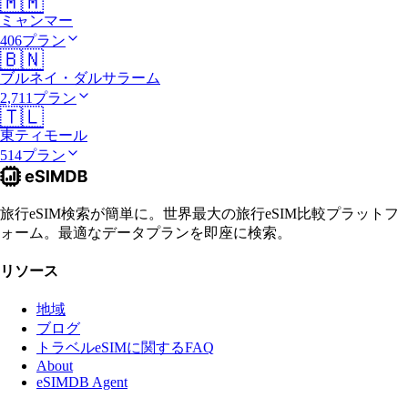
🇲🇲
ミャンマー
406プラン
🇧🇳
ブルネイ・ダルサラーム
2,711プラン
🇹🇱
東ティモール
514プラン
旅行eSIM検索が簡単に。世界最大の旅行eSIM比較プラットフ
ォーム。最適なデータプランを即座に検索。
リソース
地域
ブログ
トラベルeSIMに関するFAQ
About
eSIMDB Agent