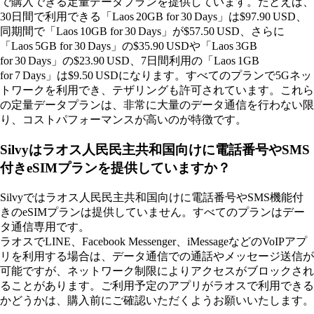
で購入できる定量データプランを提供しています。たとえば、
30日間で利用できる「Laos 20GB for 30 Days」は$97.90 USD、
同期間で「Laos 10GB for 30 Days」が$57.50 USD、さらに
「Laos 5GB for 30 Days」の$35.90 USDや「Laos 3GB
for 30 Days」の$23.90 USD、7日間利用の「Laos 1GB
for 7 Days」は$9.50 USDになります。すべてのプランで5Gネッ
トワークを利用でき、テザリングも許可されています。これら
の定量データプランは、非常に大量のデータ通信を行わない限
り、コストパフォーマンスが高いのが特徴です。
Silvyはラオス人民民主共和国向けに電話番号やSMS
付きeSIMプランを提供していますか？
Silvyではラオス人民民主共和国向けに電話番号やSMS機能付
きのeSIMプランは提供していません。すべてのプランはデー
タ通信専用です。
ラオスでLINE、Facebook Messenger、iMessageなどのVoIPアプ
リを利用する場合は、データ通信での通話やメッセージ送信が
可能ですが、ネットワーク制限によりアクセスがブロックされ
ることがあります。ご利用予定のアプリがラオスで利用できる
かどうかは、購入前にご確認いただくようお願いいたします。