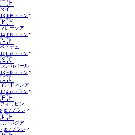
🇹🇭
タイ
13,108プラン
🇲🇾
マレーシア
14,199プラン
🇻🇳
ベトナム
11,053プラン
🇸🇬
シンガポール
13,306プラン
🇮🇩
インドネシア
12,455プラン
🇵🇭
フィリピン
8,857プラン
🇰🇭
カンボジア
7,057プラン