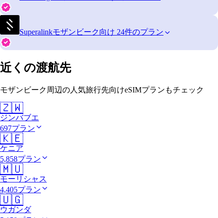
Superalink
モザンビーク向け 24件のプラン
近くの渡航先
モザンビーク周辺の人気旅行先向けeSIMプランもチェック
🇿🇼
ジンバブエ
697プラン
🇰🇪
ケニア
5,858プラン
🇲🇺
モーリシャス
4,405プラン
🇺🇬
ウガンダ