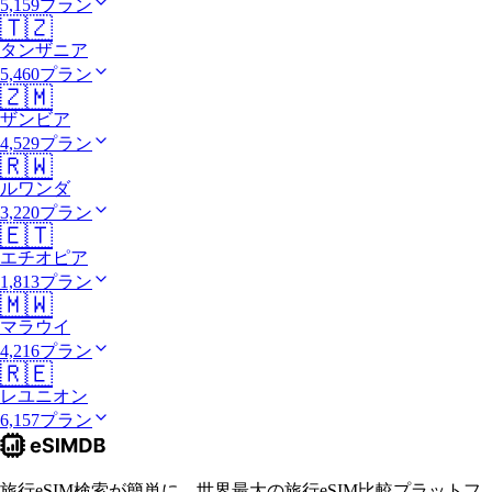
5,159プラン
🇹🇿
タンザニア
5,460プラン
🇿🇲
ザンビア
4,529プラン
🇷🇼
ルワンダ
3,220プラン
🇪🇹
エチオピア
1,813プラン
🇲🇼
マラウイ
4,216プラン
🇷🇪
レユニオン
6,157プラン
旅行eSIM検索が簡単に。世界最大の旅行eSIM比較プラットフ