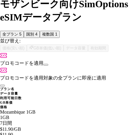
モザンビーク向けSimOptions
eSIMデータプラン
全プラン
5
国別
4
複数国
1
並び替え:
価格(安い順)
GB単価(低い順)
データ容量
有効期間
プロモコードを適用
プロモコードを適用
対象の全プランに即座に適用
プラン名
データ容量
利用可能日数
GB単価
価格
Mozambique 1GB
1GB
7日間
$11.90
/GB
$11.90