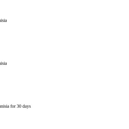
isia
isia
nisia for 30 days