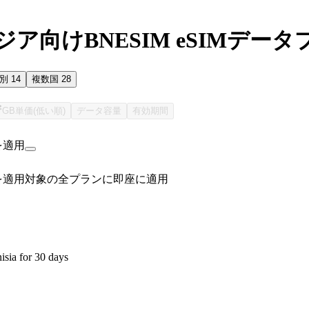
ア向けBNESIM eSIMデータ
国別
14
複数国
28
GB単価(低い順)
データ容量
有効期間
を適用
を適用
対象の全プランに即座に適用
isia for 30 days