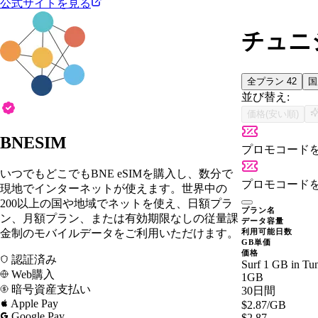
公式サイトを見る
チュニジ
全プラン
42
並び替え:
価格(安い順)
BNESIM
プロモコード
いつでもどこでもBNE eSIMを購入し、数分で
プロモコード
現地でインターネットが使えます。世界中の
200以上の国や地域でネットを使え、日額プラ
プラン名
ン、月額プラン、または有効期限なしの従量課
データ容量
金制のモバイルデータをご利用いただけます。
利用可能日数
GB単価
価格
認証済み
Surf 1 GB in Tun
Web購入
1GB
暗号資産支払い
30日間
Apple Pay
$2.87
/GB
Google Pay
$2.87