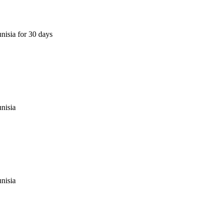
nisia for 30 days
nisia
nisia