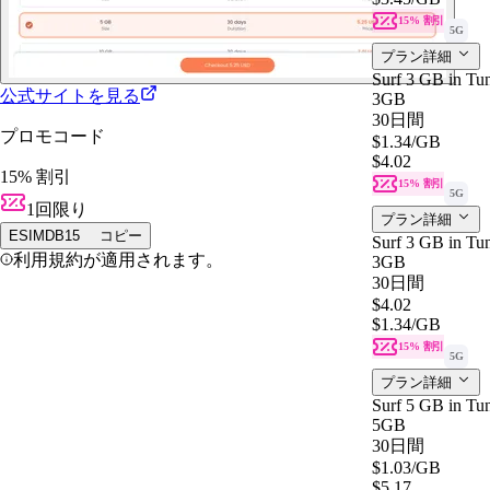
15% 割引
5G
プラン詳細
Surf 3 GB in Tun
公式サイトを見る
3GB
30日間
プロモコード
$1.34
/GB
$4.02
15% 割引
15% 割引
5G
1回限り
プラン詳細
ESIMDB15
コピー
Surf 3 GB in Tun
利用規約が適用されます。
3GB
30日間
$4.02
$1.34
/GB
15% 割引
5G
プラン詳細
Surf 5 GB in Tun
5GB
30日間
$1.03
/GB
$5.17