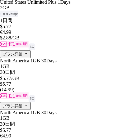
United States Unlimited Plus 1Days
2GB
+ ∞ at 2Mbps
1日間
$5.77
€4.99
$2.88
/GB
10% 割引
5G
プラン詳細
North America 1GB 30Days
1GB
30日間
$5.77
/GB
$5.77
(€4.99)
10% 割引
5G
プラン詳細
North America 1GB 30Days
1GB
30日間
$5.77
€4.99