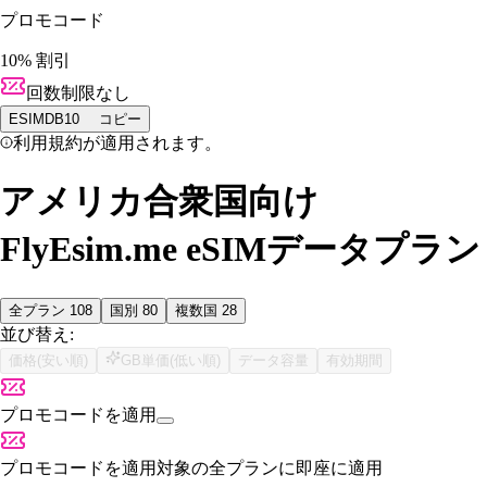
プロモコード
10% 割引
回数制限なし
ESIMDB10
コピー
利用規約が適用されます。
アメリカ合衆国向け
FlyEsim.me eSIMデータプラン
全プラン
108
国別
80
複数国
28
並び替え:
価格(安い順)
GB単価(低い順)
データ容量
有効期間
プロモコードを適用
プロモコードを適用
対象の全プランに即座に適用