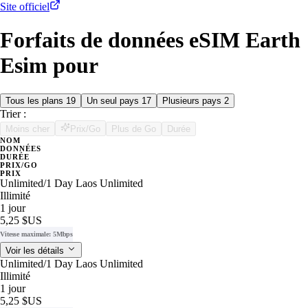
Site officiel
Forfaits de données eSIM Earth
Esim pour
Tous les plans
19
Un seul pays
17
Plusieurs pays
2
Trier :
Moins cher
Prix/Go
Plus de Go
Durée
NOM
DONNÉES
DURÉE
PRIX/GO
PRIX
Unlimited/1 Day Laos Unlimited
Illimité
1 jour
5,25 $US
Vitesse maximale: 5Mbps
Voir les détails
Unlimited/1 Day Laos Unlimited
Illimité
1 jour
5,25 $US