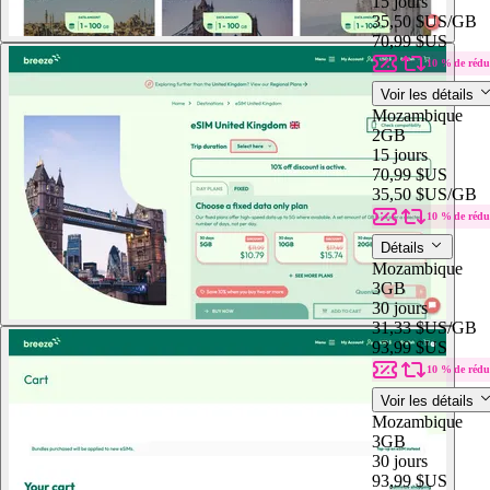
15 jours
35,50 $US
/GB
70,99 $US
10 % de rédu
Voir les détails
Mozambique
2GB
15 jours
70,99 $US
35,50 $US
/GB
10 % de rédu
Détails
Mozambique
3GB
30 jours
31,33 $US
/GB
93,99 $US
10 % de rédu
Voir les détails
Mozambique
3GB
30 jours
93,99 $US