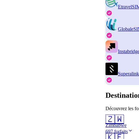
EtravelSI
GlobaleS
Instabridg
Superalink
Destinatio
Découvrez les fo
🇿🇼
Zimbabwe
697 forfaits
🇰🇪