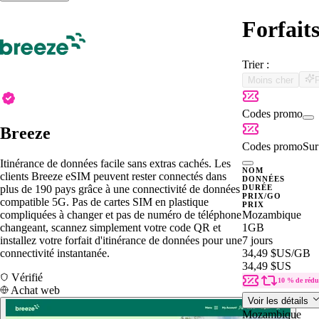
Forfait
Trier :
Moins cher
Codes promo
Breeze
Codes promo
Sur 
Itinérance de données facile sans extras cachés. Les
NOM
clients Breeze eSIM peuvent rester connectés dans
DONNÉES
plus de 190 pays grâce à une connectivité de données
DURÉE
PRIX/GO
compatible 5G. Pas de cartes SIM en plastique
PRIX
compliquées à changer et pas de numéro de téléphone
Mozambique
changeant, scannez simplement votre code QR et
1GB
installez votre forfait d'itinérance de données pour une
7 jours
connectivité instantanée.
34,49 $US
/GB
34,49 $US
Vérifié
10 % de rédu
Achat web
Voir les détails
Mozambique