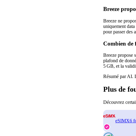
Breeze propo
Breeze ne propo
uniquement data 
pour passer des 
Combien de f
Breeze propose si
plafond de donnée
5 GB, et la validi
Résumé par AI. D
Plus de f
Découvrez certai
eSIMX
6 f