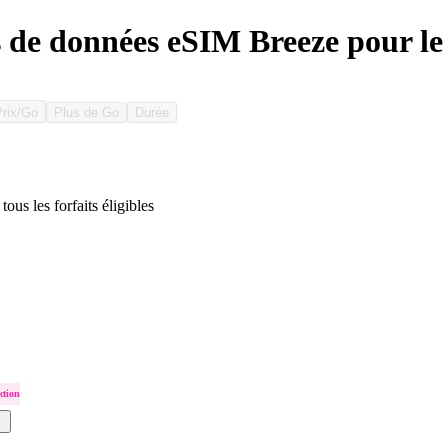
s de données eSIM Breeze pour 
Prix/Go
Plus de Go
Durée
tous les forfaits éligibles
ction