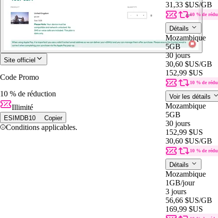
31,33 $US
/GB
10 % de rédu
Détails
Mozambique
5GB
30 jours
Site officiel
30,60 $US
/GB
152,99 $US
Code Promo
10 % de rédu
10 % de réduction
Voir les détails
Mozambique
Illimité
5GB
ESIMDB10
Copier
30 jours
Conditions applicables.
152,99 $US
30,60 $US
/GB
10 % de rédu
Détails
Mozambique
1GB
/jour
3 jours
56,66 $US
/GB
169,99 $US