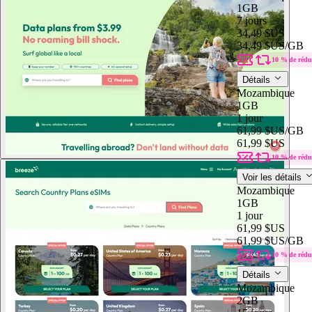
1GB
7 jours
34,49 $US
34,49 $US
/GB
10 % de rédu
Détails
Mozambique
1GB
1 jour
61,99 $US
/GB
61,99 $US
10 % de rédu
Voir les détails
Mozambique
1GB
1 jour
61,99 $US
61,99 $US
/GB
10 % de rédu
Détails
Mozambique
2GB