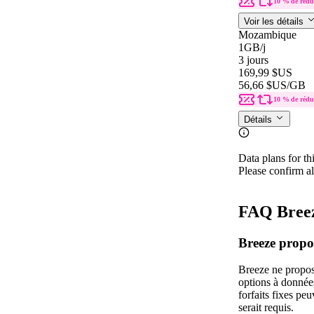
10 % de rédu
Voir les détails
Mozambique
1GB
/j
3 jours
169,99 $US
56,66 $US
/GB
10 % de rédu
Détails
Data plans for th
Please confirm al
FAQ Bree
Breeze propo
Breeze ne propos
options à donnée
forfaits fixes peu
serait requis.