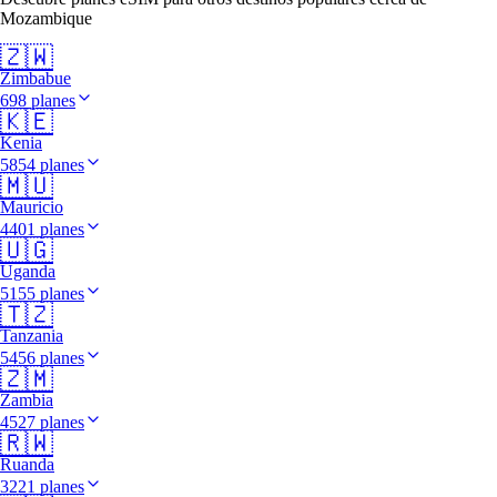
Mozambique
🇿🇼
Zimbabue
698 planes
🇰🇪
Kenia
5854 planes
🇲🇺
Mauricio
4401 planes
🇺🇬
Uganda
5155 planes
🇹🇿
Tanzania
5456 planes
🇿🇲
Zambia
4527 planes
🇷🇼
Ruanda
3221 planes