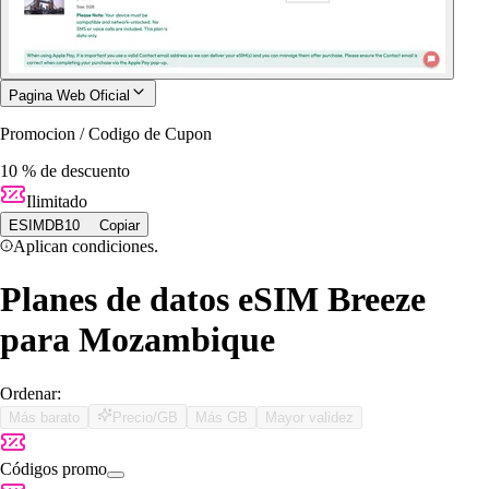
Pagina Web Oficial
Promocion / Codigo de Cupon
10 % de descuento
Ilimitado
ESIMDB10
Copiar
Aplican condiciones.
Planes de datos eSIM Breeze
para Mozambique
Ordenar:
Más barato
Precio/GB
Más GB
Mayor validez
Códigos promo