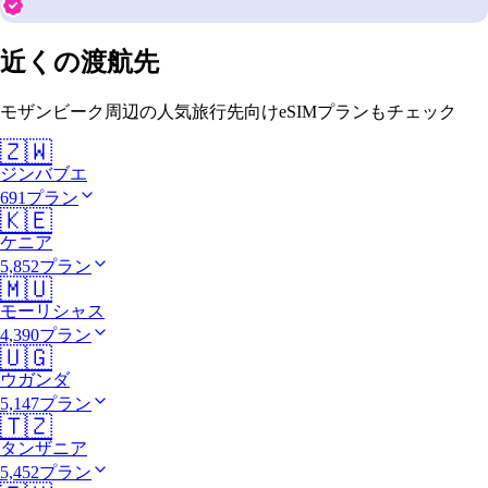
近くの渡航先
モザンビーク周辺の人気旅行先向けeSIMプランもチェック
🇿🇼
ジンバブエ
691プラン
🇰🇪
ケニア
5,852プラン
🇲🇺
モーリシャス
4,390プラン
🇺🇬
ウガンダ
5,147プラン
🇹🇿
タンザニア
5,452プラン