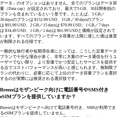
データ」のオプションはありません。全てのプランはデータ容
量（Data cap）が設定されており、最大で5 GB、30日間有効の
プランも含まれているという形です。たとえば、5 GB／
30 daysのプランは $152.99 USD、3 GB／30 daysのプラン
は $93.99 USD、2 GB／15 daysは $70.99 USD、1 GB／7 days
は $34.49 USD、1 GB／1 dayは $61.99 USDと価格が設定されて
います。すべてのプランでデータ容量が上限に達した後は速度
が制限される仕様です。
一般的な旅行者や短期滞在者にとっては、こうした定量データ
プランで十分な場合が多く、非常に大量のデータ通信を行うユ
ーザーでない限り、より安価でかつ安定したサービスを提供す
る点でコストパフォーマンスが高いと感じられます。無制限プ
ランの代わりに、必要に応じて上位のデータ容量プランを選択
するのが実際には推奨される選択肢です。
Breezeはモザンビーク向けに電話番号やSMS付き
eSIMプランを提供していますか？
Breezeはモザンビークへ向けて電話番号付き、SMSが利用でき
るeSIMプランを提供していません。