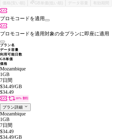
価格(安い順)
GB単価(低い順)
データ容量
有効期間
プロモコードを適用
プロモコードを適用
対象の全プランに即座に適用
プラン名
データ容量
利用可能日数
GB単価
価格
Mozambique
1GB
7日間
$34.49
/GB
$34.49
10% 割引
プラン詳細
Mozambique
1GB
7日間
$34.49
$34.49
/GB