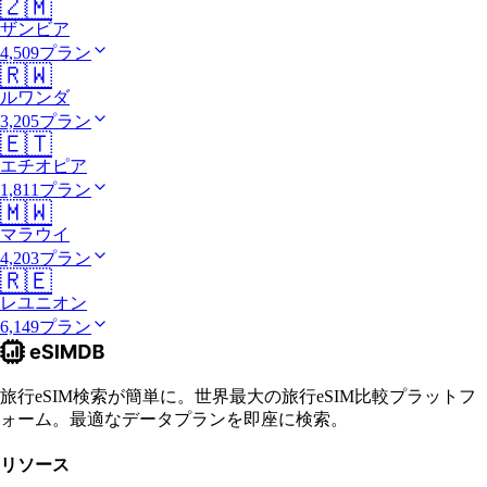
🇿🇲
ザンビア
4,509プラン
🇷🇼
ルワンダ
3,205プラン
🇪🇹
エチオピア
1,811プラン
🇲🇼
マラウイ
4,203プラン
🇷🇪
レユニオン
6,149プラン
旅行eSIM検索が簡単に。世界最大の旅行eSIM比較プラットフ
ォーム。最適なデータプランを即座に検索。
リソース