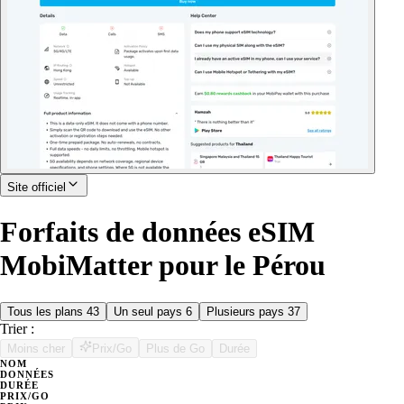
Site officiel
Forfaits de données eSIM
MobiMatter pour le Pérou
Tous les plans
43
Un seul pays
6
Plusieurs pays
37
Trier :
Moins cher
Prix/Go
Plus de Go
Durée
NOM
DONNÉES
DURÉE
PRIX/GO