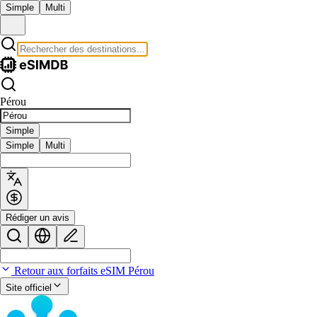
Simple
Multi
Pérou
Simple
Simple
Multi
Rédiger un avis
Retour aux forfaits eSIM Pérou
Site officiel