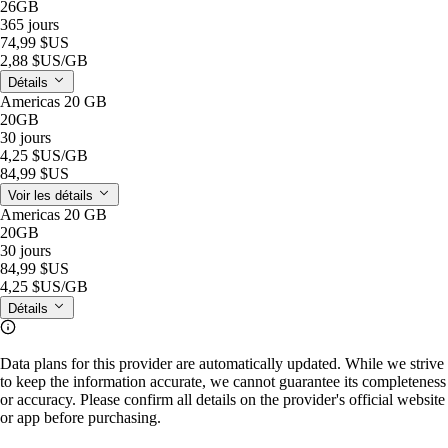
26GB
365 jours
74,99 $US
2,88 $US
/GB
Détails
Americas 20 GB
20GB
30 jours
4,25 $US
/GB
84,99 $US
Voir les détails
Americas 20 GB
20GB
30 jours
84,99 $US
4,25 $US
/GB
Détails
Data plans for this provider are automatically updated. While we strive
to keep the information accurate, we cannot guarantee its completeness
or accuracy. Please confirm all details on the provider's official website
or app before purchasing.