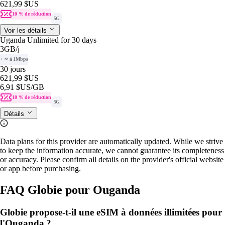
621,99 $US
10 % de réduction
5G
Voir les détails
Uganda Unlimited for 30 days
3GB
/j
+ ∞ à 1Mbps
30 jours
621,99 $US
6,91 $US
/GB
10 % de réduction
5G
Détails
Data plans for this provider are automatically updated. While we strive
to keep the information accurate, we cannot guarantee its completeness
or accuracy. Please confirm all details on the provider's official website
or app before purchasing.
FAQ Globie pour Ouganda
Globie propose-t-il une eSIM à données illimitées pour
l'Ouganda ?