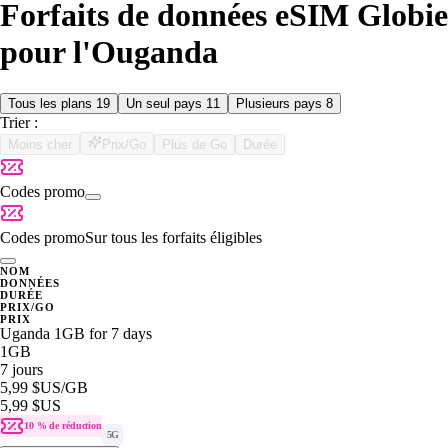
Forfaits de données eSIM Globie
pour l'Ouganda
Tous les plans
19
Un seul pays
11
Plusieurs pays
8
Trier :
Moins cher
Prix/Go
Plus de Go
Durée
Codes promo
Codes promo
Sur tous les forfaits éligibles
NOM
DONNÉES
DURÉE
PRIX/GO
PRIX
Uganda 1GB for 7 days
1GB
7 jours
5,99 $US
/GB
5,99 $US
10 % de réduction
5G