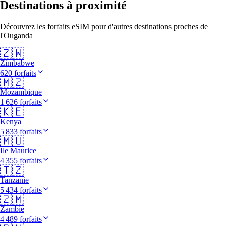
Destinations à proximité
Découvrez les forfaits eSIM pour d'autres destinations proches de
l'Ouganda
🇿🇼
Zimbabwe
620 forfaits
🇲🇿
Mozambique
1 626 forfaits
🇰🇪
Kenya
5 833 forfaits
🇲🇺
Île Maurice
4 355 forfaits
🇹🇿
Tanzanie
5 434 forfaits
🇿🇲
Zambie
4 489 forfaits