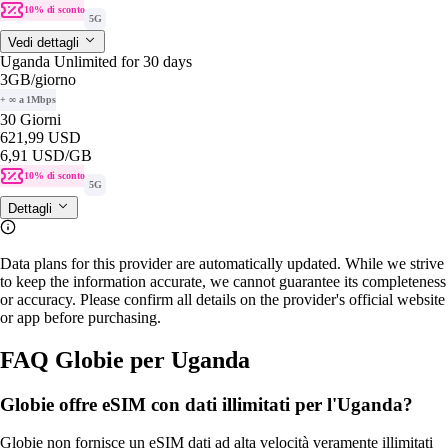
10% di sconto
5G
Vedi dettagli
Uganda Unlimited for 30 days
3GB
/giorno
+ ∞ a 1Mbps
30 Giorni
621,99 USD
6,91 USD
/GB
10% di sconto
5G
Dettagli
Data plans for this provider are automatically updated. While we strive
to keep the information accurate, we cannot guarantee its completeness
or accuracy. Please confirm all details on the provider's official website
or app before purchasing.
FAQ Globie per Uganda
Globie offre eSIM con dati illimitati per l'Uganda?
Globie non fornisce un eSIM dati ad alta velocità veramente illimitati