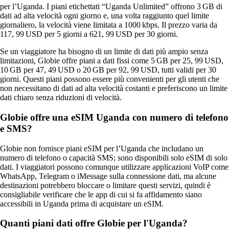
per l’Uganda. I piani etichettati “Uganda Unlimited” offrono 3 GB di
dati ad alta velocità ogni giorno e, una volta raggiunto quel limite
giornaliero, la velocità viene limitata a 1000 kbps. Il prezzo varia da
117, 99 USD per 5 giorni a 621, 99 USD per 30 giorni.
Se un viaggiatore ha bisogno di un limite di dati più ampio senza
limitazioni, Globie offre piani a dati fissi come 5 GB per 25, 99 USD,
10 GB per 47, 49 USD o 20 GB per 92, 99 USD, tutti validi per 30
giorni. Questi piani possono essere più convenienti per gli utenti che
non necessitano di dati ad alta velocità costanti e preferiscono un limite
dati chiaro senza riduzioni di velocità.
Globie offre una eSIM Uganda con numero di telefono
e SMS?
Globie non fornisce piani eSIM per l’Uganda che includano un
numero di telefono o capacità SMS; sono disponibili solo eSIM di solo
dati. I viaggiatori possono comunque utilizzare applicazioni VoIP come
WhatsApp, Telegram o iMessage sulla connessione dati, ma alcune
destinazioni potrebbero bloccare o limitare questi servizi, quindi è
consigliabile verificare che le app di cui si fa affidamento siano
accessibili in Uganda prima di acquistare un eSIM.
Quanti piani dati offre Globie per l'Uganda?