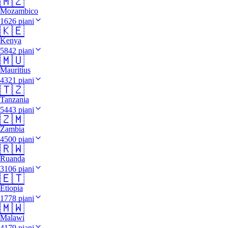
🇲🇿
Mozambico
1626 piani
🇰🇪
Kenya
5842 piani
🇲🇺
Mauritius
4321 piani
🇹🇿
Tanzania
5443 piani
🇿🇲
Zambia
4500 piani
🇷🇼
Ruanda
3106 piani
🇪🇹
Etiopia
1778 piani
🇲🇼
Malawi
4179 piani