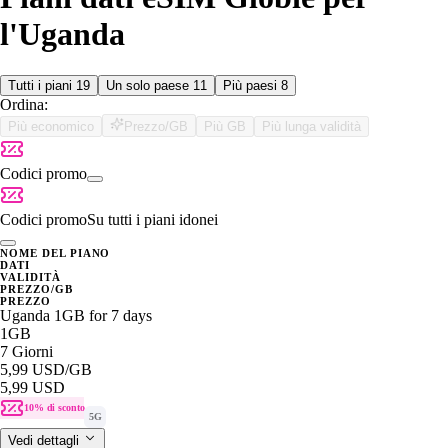
l'Uganda
Tutti i piani
19
Un solo paese
11
Più paesi
8
Ordina:
Più economico
Prezzo/GB
Più GB
Più lunga validità
Codici promo
Codici promo
Su tutti i piani idonei
NOME DEL PIANO
DATI
VALIDITÀ
PREZZO/GB
PREZZO
Uganda 1GB for 7 days
1GB
7 Giorni
5,99 USD
/GB
5,99 USD
10% di sconto
5G
Vedi dettagli